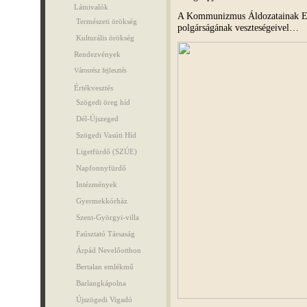
Látnivalók
A Kommunizmus Áldozatainak Eml
Természeti örökség
polgárságának veszteségeivel…
Kulturális örökség
Rendezvények
Városrész fejlesztés
Értékvesztés
Szögedi öreg híd
Dél-Újszeged
Szögedi Vasúti Híd
Ligetfürdő (SZÚE)
Napfonnyfürdő
Intézmények
Gyermekkórház
Szent-Györgyi-villa
Faúsztató Társaság
Árpád Nevelőotthon
Bertalan emlékmű
Barlangkápolna
Újszögedi Vigadó