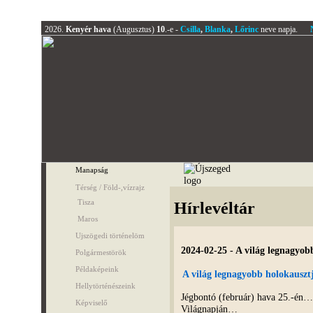
2026.
Kenyér hava
(Augusztus)
10
.-e -
Csilla
,
Blanka
,
Lőrinc
neve napja.
Manapság
Térség / Föld-,vízrajz
Tisza
Hírlevéltár
Maros
Ujszögedi történelöm
2024-02-25 - A világ legnagy
Polgármestörök
Példaképeink
A világ legnagyobb holokaus
Hellytörténészeink
Jégbontó (február) hava 25.-é
Képviselő
Világnapján…