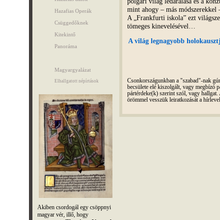
polgári világ ledarálása és a kon
mint ahogy – más módszerekkel –
Hazafias Operák
A „Frankfurti iskola” ezt világs
Csüggedőknek
tömeges kinevelésével…
Kitekintő
A világ legnagyobb holokausz
Panoráma
Magyargyalázat
Csonkországunkban a "szabad"-nak gúnyo
Elhallgatott népírtások
becsülete elé kiszolgált, vagy megbízó pá
pártérdeke(k) szerint szól, vagy hallga
örömmel vesszük leiratkozását a hírleve
Akiben csordogál egy csöppnyi
magyar vér, illő, hogy