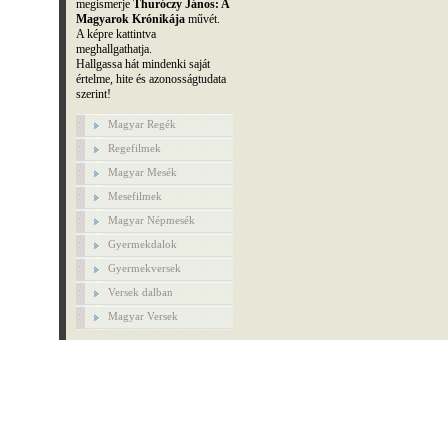
megismerje
Thuróczy János: A
Magyarok Krónikája
művét.
A képre kattintva
meghallgathatja.
Hallgassa hát mindenki saját
értelme, hite és azonosságtudata
szerint!
Magyar Regék
Regefilmek
Magyar Mesék
Mesefilmek
Magyar Népmesék
Gyermekdalok
Gyermekversek
Versek dalban
Magyar Versek