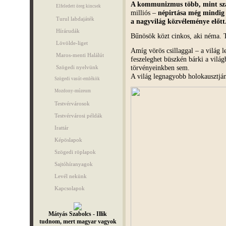
A kommunizmus több, mint szá
Elfeledett öreg kincsek
milliós –
népirtása még mindig
Turul labdajáték
a nagyvilág közvéleménye előtt
Hírárudák
Bűnösök közt cinkos, aki néma. Tö
Lövölde-liget
Amíg vörös csillaggal – a világ 
Maros-menti Halálút
feszeleghet büszkén bárki a világ
törvényeinkben sem.
Szögedi nyelvünk
A világ legnagyobb holokausztján
Szögedi vasút-emlékök
Mozdony-múzeum
Testvérvárosok
Testvérvárosi példák
Irattár
Képöslapok
Szögedi röplapok
Sajtóhíranyagok
Levél nekünk
Kapcsolapok
Mátyás Szabolcs - Illik
tudnom, mert magyar vagyok