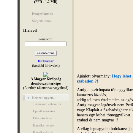
(PFD - 1.2 MB)
Hungarikumok
Szegedikumok
Hírlevél
e-mailcím:
Hírlevéltár
(korábbi hírlevelek)
Ajánlott olvasmány:
Hogy lehet 
A Magyar Királyság
szabadon ?!
domborzati terképe
(A terkép rákattintva nagyítható)
Amíg a pszichopata tömeggyilkos
kamaszos lázadás,
Nemzeti ügyeink
addig teljesen értelmetlen az egé
Természeti értékeink
Amíg magyar legények nem Petőfit
vagy Klapkát a Szabadságharc sik
Épített értékeink
hanem egy kubai tömeggyilkost, a
Étökművészet
szabad és nem magyar !!!
Hazafias versek
A világ legnagyobb holokausztja a
Hazafias dalok