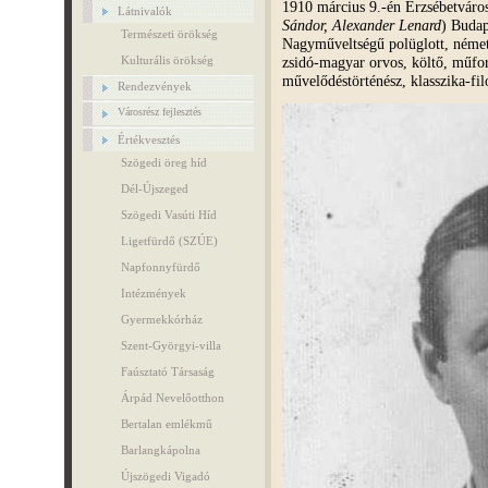
1910 március 9.-én Erzsébetváros
Látnivalók
Sándor, Alexander Lenard
) Budap
Természeti örökség
Nagyműveltségű polüglott, német,
zsidó-magyar orvos, költő, műfor
Kulturális örökség
művelődéstörténész, klasszika-fil
Rendezvények
Városrész fejlesztés
Értékvesztés
Szögedi öreg híd
Dél-Újszeged
Szögedi Vasúti Híd
Ligetfürdő (SZÚE)
Napfonnyfürdő
Intézmények
Gyermekkórház
Szent-Györgyi-villa
Faúsztató Társaság
Árpád Nevelőotthon
Bertalan emlékmű
Barlangkápolna
Újszögedi Vigadó