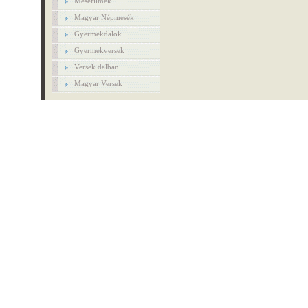
Mesefilmek
Magyar Népmesék
Gyermekdalok
Gyermekversek
Versek dalban
Magyar Versek