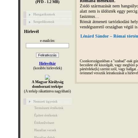
Rómába menekült.
(PFD - 1.2 MB)
Zsidó származását nem hangsúlyo
alatt nem is üldözték eggy perci
Hungarikumok
fasizmus…
Rómát átmeneti tartózkodási hely
Szegedikumok
vendégszerető országban végül i
Hírlevél
Lénárd Sándor – Római történe
e-mailcím:
Csonkországunkban a "szabad"-nak gúnyo
Hírlevéltár
becsülete elé kiszolgált, vagy megbízó pá
(korábbi hírlevelek)
pártérdeke(k) szerint szól, vagy hallga
örömmel vesszük leiratkozását a hírleve
A Magyar Királyság
domborzati terképe
(A terkép rákattintva nagyítható)
Nemzeti ügyeink
Természeti értékeink
Épített értékeink
Étökművészet
Hazafias versek
Hazafias dalok