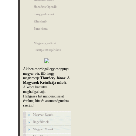
Hazafias Operák
Csüggedőknek
Kitekintő
Panoráma
Magyargyalázat
Elhallgatott népírtások
Akiben csordogál egy csöppnyi
magyar vér, illő, hogy
megismerje
Thuróczy János: A
Magyarok Krónikája
művét.
A képre kattintva
meghallgathatja.
Hallgassa hát mindenki saját
értelme, hite és azonosságtudata
szerint!
Magyar Regék
Regefilmek
Magyar Mesék