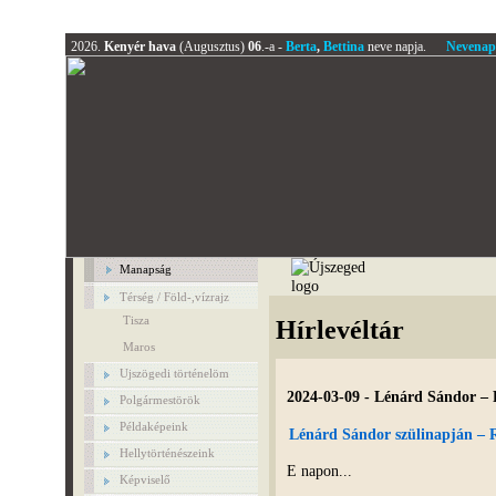
2026.
Kenyér hava
(Augusztus)
06
.-a -
Berta
,
Bettina
neve napja.
Nevenap
Manapság
Térség / Föld-,vízrajz
Tisza
Hírlevéltár
Maros
Ujszögedi történelöm
2024-03-09 - Lénárd Sándor – 
Polgármestörök
Példaképeink
Lénárd Sándor szülinapján – 
Hellytörténészeink
E napon...
Képviselő