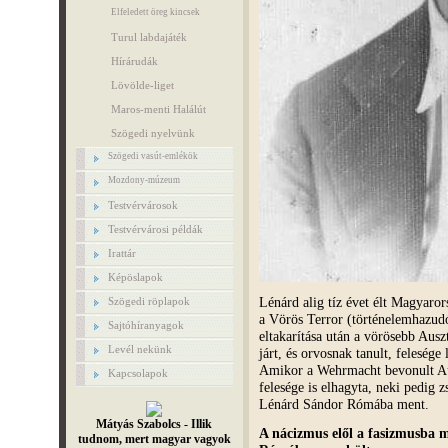
Elfeledett öreg kincsek
Turul labdajáték
Hírárudák
Lövölde-liget
Maros-menti Halálút
Szögedi nyelvünk
Szögedi vasút-emlékök
Mozdony-múzeum
Testvérvárosok
Testvérvárosi példák
Irattár
Képöslapok
Lénárd alig tíz évet élt Magyaror
Szögedi röplapok
a Vörös Terror (történelemhazud
Sajtóhíranyagok
eltakarítása után a vörösebb Ausz
Levél nekünk
járt, és orvosnak tanult, felesége 
Amikor a Wehrmacht bevonult Ausz
Kapcsolapok
felesége is elhagyta, neki pedig z
Lénárd Sándor Rómába ment.
Mátyás Szabolcs - Illik
A nácizmus elől a fasizmusba m
tudnom, mert magyar vagyok