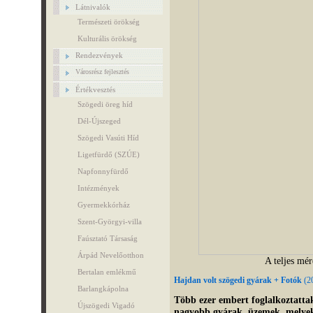
Látnivalók
Természeti örökség
Kulturális örökség
Rendezvények
Városrész fejlesztés
Értékvesztés
Szögedi öreg híd
Dél-Újszeged
Szögedi Vasúti Híd
Ligetfürdő (SZÚE)
Napfonnyfürdő
Intézmények
Gyermekkórház
Szent-Györgyi-villa
Faúsztató Társaság
Árpád Nevelőotthon
A teljes mér
Bertalan emlékmű
Hajdan volt szögedi gyárak + Fotók
(
2
Barlangkápolna
Több ezer embert foglalkoztatta
Újszögedi Vigadó
nagyobb gyárak, üzemek, melye