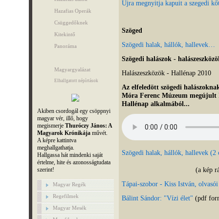
Újra megnyitja kapuit a szegedi kőt
Hazafias Operák
Csüggedőknek
Szöged
Kitekintő
Szögedi halak, hállók, hallevek…
Panoráma
Szögedi halászok - halászeszköz
Magyargyalázat
Halászeszközök - Hallénap 2010
Elhallgatott népírtások
Az elfeledött szögedi halászoknak
Móra Ferenc Múzeum megújult kiál
Hallénap alkalmából...
Akiben csordogál egy csöppnyi
magyar vér, illő, hogy
megismerje
Thuróczy János: A
Magyarok Krónikája
művét.
A képre kattintva
meghallgathatja.
Szögedi halak, hállók, hallevek (2
Hallgassa hát mindenki saját
értelme, hite és azonosságtudata
(a kép r
szerint!
Tápai-szobor - Kiss István, olvasói
Magyar Regék
Regefilmek
Bálint Sándor: "Vízi élet"
(pdf for
Magyar Mesék