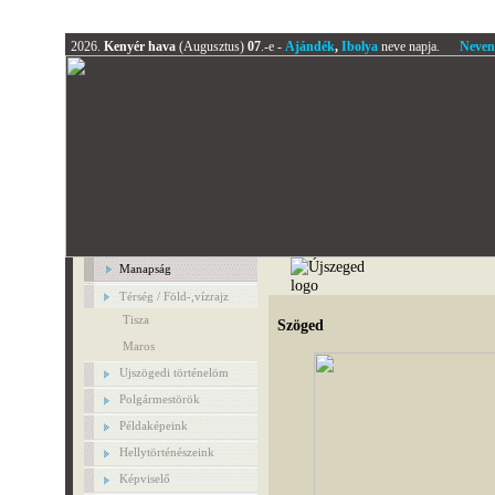
2026.
Kenyér hava
(Augusztus)
07
.-e -
Ajándék
,
Ibolya
neve napja.
Neven
Manapság
Térség / Föld-,vízrajz
Tisza
Szöged
Maros
Ujszögedi történelöm
Polgármestörök
Példaképeink
Hellytörténészeink
Képviselő