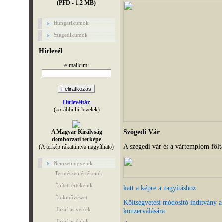
(PFD - 1.2 MB)
Hungarikumok
Szegedikumok
Hírlevél
e-mailcím:
Hírlevéltár
(korábbi hírlevelek)
Szögedi Vár
A Magyar Királyság
domborzati terképe
A szegedi vár és a vártemplom fölt
(A terkép rákattintva nagyítható)
Nemzeti ügyeink
Természeti értékeink
Épített értékeink
katt a képre a nagyításhoz
Étökművészet
Költségvetési módosító indítvány a
Hazafias versek
konzerválására
Hazafias dalok