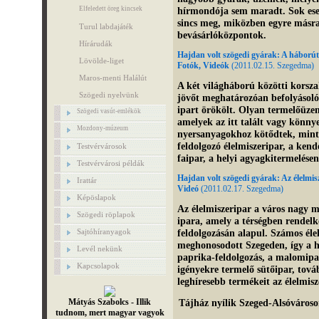
hírmondója sem maradt. Sok ese
Elfeledett öreg kincsek
sincs meg, miközben egyre másra
Turul labdajáték
bevásárlóközpontok.
Hírárudák
Hajdan volt szögedi gyárak: A háborút
Lövölde-liget
Fotók, Videók
(2011.02.15. Szegedma)
Maros-menti Halálút
A két világháború közötti korsza
Szögedi nyelvünk
jövőt meghatározóan befolyásoló
ipart örökölt. Olyan termelőüzem
Szögedi vasút-emlékök
amelyek az itt talált vagy könny
Mozdony-múzeum
nyersanyagokhoz kötődtek, mint
feldolgozó élelmiszeripar, a kend
Testvérvárosok
faipar, a helyi agyagkitermelésen
Testvérvárosi példák
Hajdan volt szögedi gyárak: Az élelmis
Irattár
Videó
(2011.02.17. Szegedma)
Képöslapok
Az élelmiszeripar a város nagy
Szögedi röplapok
ipara, amely a térségben rendelk
feldolgozásán alapul. Számos éle
Sajtóhíranyagok
meghonosodott Szegeden, így a h
Levél nekünk
paprika-feldolgozás, a malomipar,
Kapcsolapok
igényekre termelő sütőipar, tová
leghíresebb termékeit az élelmisz
Mátyás Szabolcs - Illik
Tájház nyílik Szeged-Alsóváros
tudnom, mert magyar vagyok