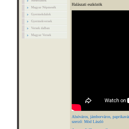
Mesefilmek
Halászati eszközök
Magyar Népmesék
Gyermekdalok
Gyermekversek
Versek dalban
Magyar Versek
Alsóváros, jámborváros, paprikavá
szerző: Mód László