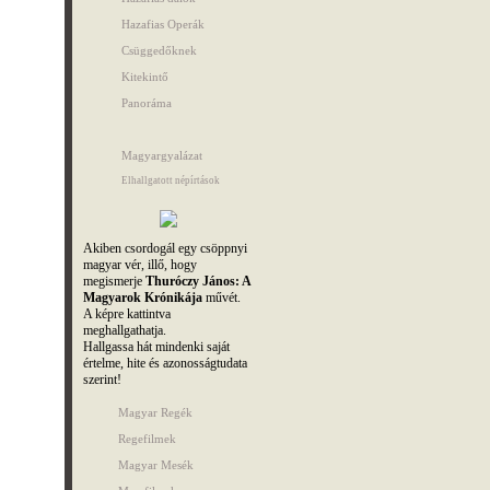
Hazafias Operák
Csüggedőknek
Kitekintő
Panoráma
Magyargyalázat
Elhallgatott népírtások
Akiben csordogál egy csöppnyi
magyar vér, illő, hogy
megismerje
Thuróczy János: A
Magyarok Krónikája
művét.
A képre kattintva
meghallgathatja.
Hallgassa hát mindenki saját
értelme, hite és azonosságtudata
szerint!
Magyar Regék
Regefilmek
Magyar Mesék