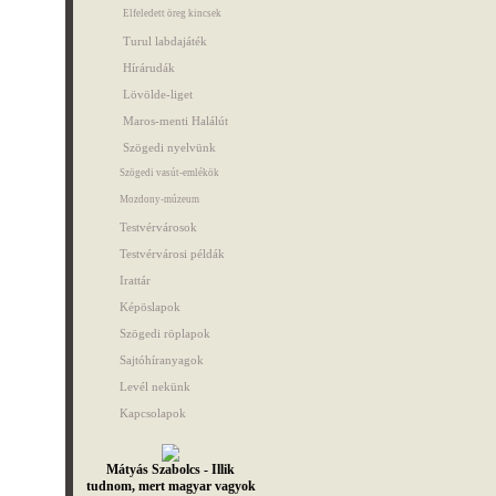
Elfeledett öreg kincsek
Turul labdajáték
Hírárudák
Lövölde-liget
Maros-menti Halálút
Szögedi nyelvünk
Szögedi vasút-emlékök
Mozdony-múzeum
Testvérvárosok
Testvérvárosi példák
Irattár
Képöslapok
Szögedi röplapok
Sajtóhíranyagok
Levél nekünk
Kapcsolapok
Mátyás Szabolcs - Illik
tudnom, mert magyar vagyok