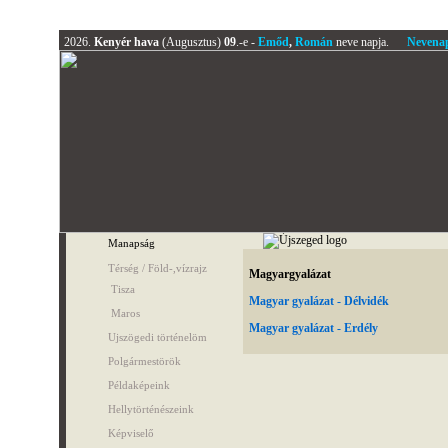
2026.
Kenyér hava
(Augusztus)
09
.-e -
Emőd
,
Román
neve napja.
Nevena
Manapság
Térség / Föld-,vízrajz
Magyargyalázat
Tisza
Magyar gyalázat - Délvidék
Maros
Magyar gyalázat - Erdély
Ujszögedi történelöm
Polgármestörök
Példaképeink
Hellytörténészeink
Képviselő