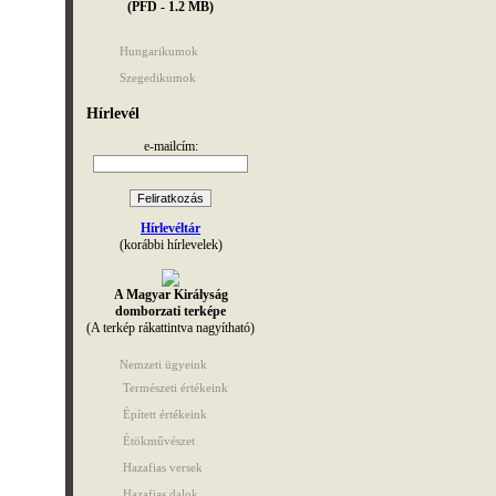
(PFD - 1.2 MB)
Hungarikumok
Szegedikumok
Hírlevél
e-mailcím:
Hírlevéltár
(korábbi hírlevelek)
A Magyar Királyság
domborzati terképe
(A terkép rákattintva nagyítható)
Nemzeti ügyeink
Természeti értékeink
Épített értékeink
Étökművészet
Hazafias versek
Hazafias dalok