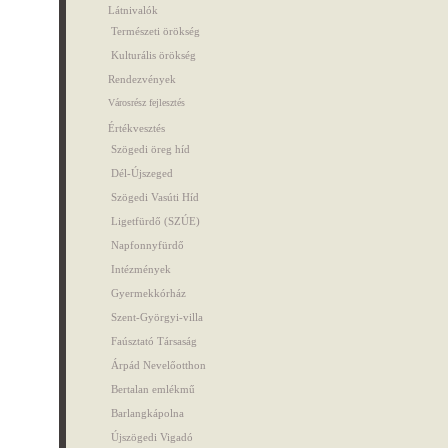
Látnivalók
Természeti örökség
Kulturális örökség
Rendezvények
Városrész fejlesztés
Értékvesztés
Szögedi öreg híd
Dél-Újszeged
Szögedi Vasúti Híd
Ligetfürdő (SZÚE)
Napfonnyfürdő
Intézmények
Gyermekkórház
Szent-Györgyi-villa
Faúsztató Társaság
Árpád Nevelőotthon
Bertalan emlékmű
Barlangkápolna
Újszögedi Vigadó