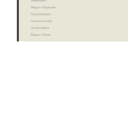
Mesefilmek
Magyar Népmesék
Gyermekdalok
Gyermekversek
Versek dalban
Magyar Versek