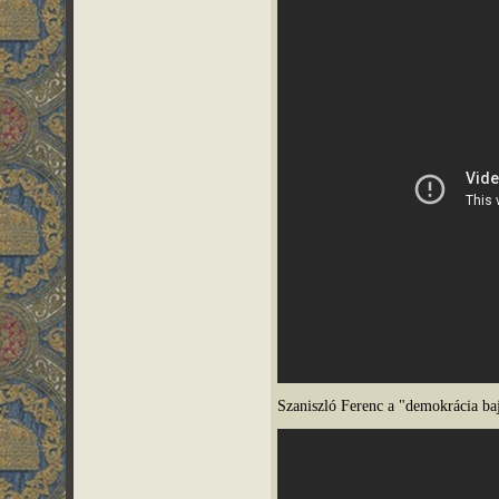
Szaniszló Ferenc a "demokrácia ba