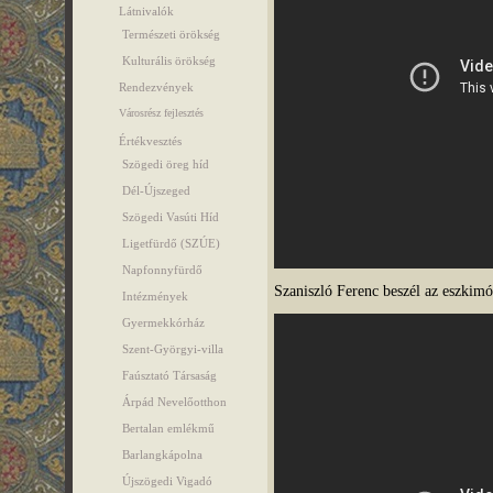
Látnivalók
Természeti örökség
Kulturális örökség
Rendezvények
Városrész fejlesztés
Értékvesztés
Szögedi öreg híd
Dél-Újszeged
Szögedi Vasúti Híd
Ligetfürdő (SZÚE)
Napfonnyfürdő
Szaniszló Ferenc beszél az eszkim
Intézmények
Gyermekkórház
Szent-Györgyi-villa
Faúsztató Társaság
Árpád Nevelőotthon
Bertalan emlékmű
Barlangkápolna
Újszögedi Vigadó