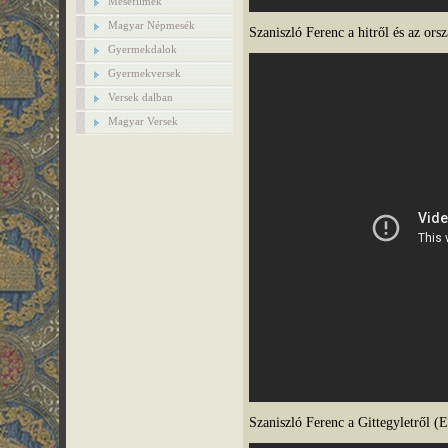
Mesefilmek
Magyar Népmesék
Szaniszló Ferenc a hitről és az ors
Gyermekdalok
Gyermekversek
Versek dalban
Magyar Versek
Szaniszló Ferenc a Gittegyletről (E