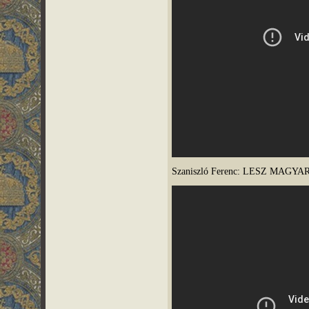
Szaniszló Ferenc: LESZ MAGYA