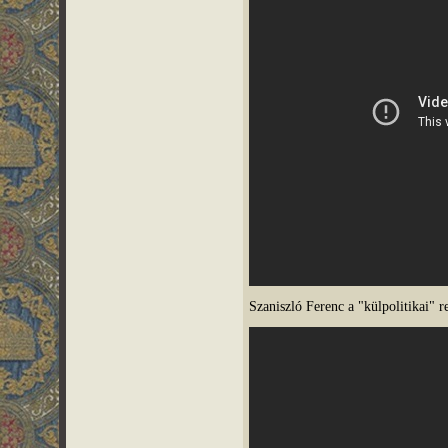
Szaniszló Ferenc a "külpolitikai" re