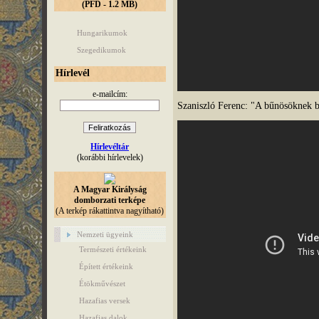
(PFD - 1.2 MB)
Hungarikumok
Szegedikumok
Hírlevél
e-mailcím:
Szaniszló Ferenc: "A bűnösöknek b
Hírlevéltár
(korábbi hírlevelek)
A Magyar Királyság
domborzati terképe
(A terkép rákattintva nagyítható)
Nemzeti ügyeink
Természeti értékeink
Épített értékeink
Étökművészet
Hazafias versek
Hazafias dalok