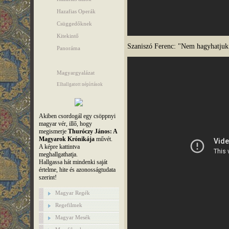
Hazafias Operák
Csüggedőknek
Kitekintő
Szaniszó Ferenc: "Nem hagyhatjuk
Panoráma
Magyargyalázat
Elhallgatott népírtások
Akiben csordogál egy csöppnyi
magyar vér, illő, hogy
megismerje
Thuróczy János: A
Magyarok Krónikája
művét.
A képre kattintva
meghallgathatja.
Hallgassa hát mindenki saját
értelme, hite és azonosságtudata
szerint!
Magyar Regék
Regefilmek
Magyar Mesék