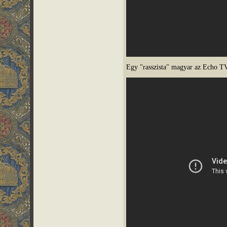
Egy "rasszista" magyar az Echo T