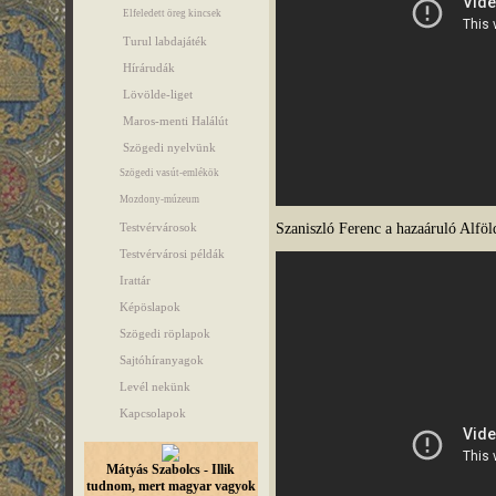
Elfeledett öreg kincsek
Turul labdajáték
Hírárudák
Lövölde-liget
Maros-menti Halálút
Szögedi nyelvünk
Szögedi vasút-emlékök
Mozdony-múzeum
Szaniszló Ferenc a hazaáruló Alföl
Testvérvárosok
Testvérvárosi példák
Irattár
Képöslapok
Szögedi röplapok
Sajtóhíranyagok
Levél nekünk
Kapcsolapok
Mátyás Szabolcs - Illik
tudnom, mert magyar vagyok