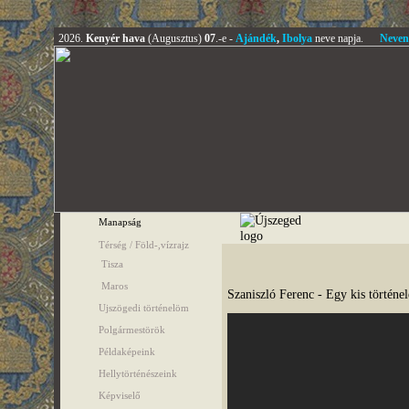
2026.
Kenyér hava
(Augusztus)
07
.-e -
Ajándék
,
Ibolya
neve napja.
Neven
Manapság
Térség / Föld-,vízrajz
Tisza
Maros
Szaniszló Ferenc - Egy kis történel
Ujszögedi történelöm
Polgármestörök
Példaképeink
Hellytörténészeink
Képviselő