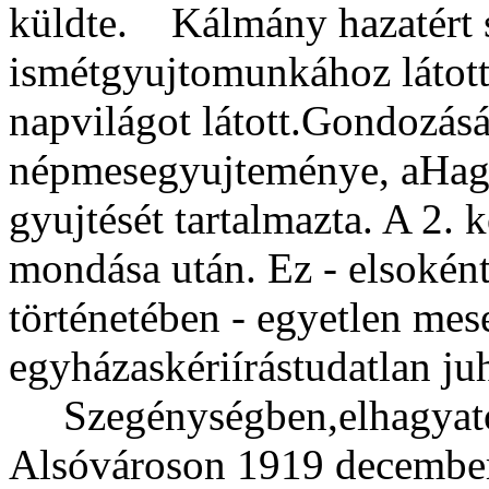
küldte. Kálmány hazatért 
ismétgyujtomunkához látot
napvilágot látott.Gondozás
népmesegyujteménye, aHagy
gyujtését tartalmazta. A 2.
mondása után. Ez - elsokén
történetében - egyetlen me
egyházaskériírástudatlan ju
Szegénységben,elhagyatot
Alsóvároson 1919 decemberé