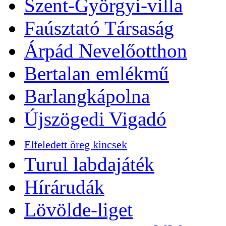
Szent-Györgyi-villa
Faúsztató Társaság
Árpád Nevelőotthon
Bertalan emlékmű
Barlangkápolna
Újszögedi Vigadó
Elfeledett öreg kincsek
Turul labdajáték
Hírárudák
Lövölde-liget