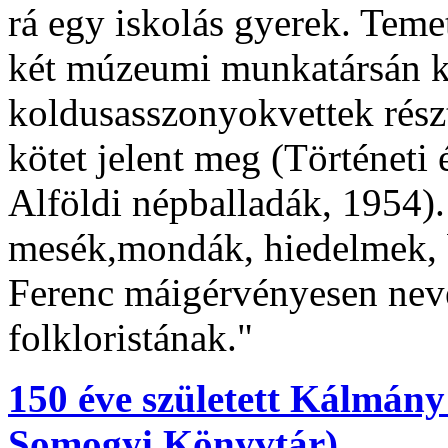
rá egy iskolás gyerek. Tem
két múzeumi munkatársán kí
koldusasszonyokvettek rés
kötet jelent meg (Történeti
Alföldi népballadák, 1954)
mesék,mondák, hiedelmek, 
Ferenc máigérvényesen nev
folkloristának."
150 éve született Kálmány 
Somogyi Könyvtár)