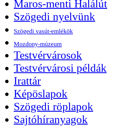
Maros-menti Halálút
Szögedi nyelvünk
Szögedi vasút-emlékök
Mozdony-múzeum
Testvérvárosok
Testvérvárosi példák
Irattár
Képöslapok
Szögedi röplapok
Sajtóhíranyagok