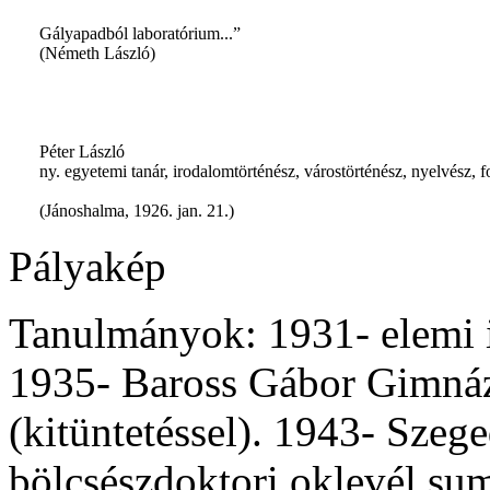
Gályapadból laboratórium...”
(Németh László)
Péter László
ny. egyetemi tanár, irodalomtörténész, várostörténész, nyelvész, fo
(Jánoshalma, 1926. jan. 21.)
Pályakép
Tanulmányok: 1931- elemi i
1935- Baross Gábor Gimnáz
(kitüntetéssel). 1943- Sze
bölcsészdoktori oklevél s