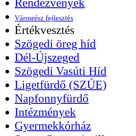
Rendezvények
Városrész fejlesztés
Értékvesztés
Szögedi öreg híd
Dél-Újszeged
Szögedi Vasúti Híd
Ligetfürdő (SZÚE)
Napfonnyfürdő
Intézmények
Gyermekkórház