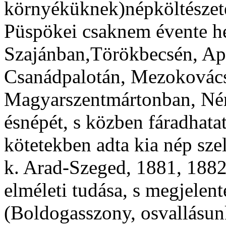
környéküknek)népköltészet
Püspökei csaknem évente he
Szajánban,Törökbecsén, Apá
Csanádpalotán, Mezokovác
Magyarszentmártonban, Ném
ésnépét, s közben fáradhatat
kötetekben adta kia nép sze
k. Arad-Szeged, 1881, 1882
elméleti tudása, s megjelen
(Boldogasszony, osvallásun