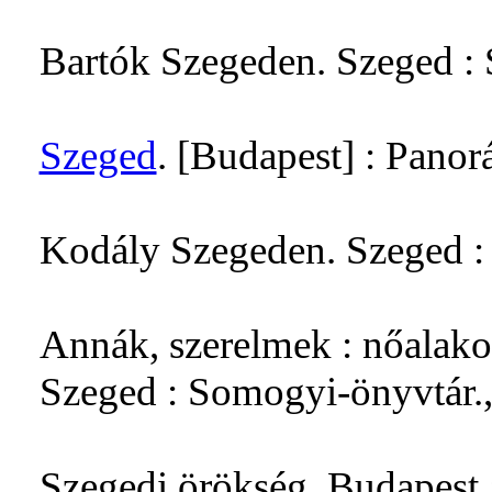
Bartók Szegeden. Szeged :
Szeged
. [Budapest] : Pano
Kodály Szegeden. Szeged :
Annák, szerelmek : nőalako
Szeged : Somogyi-önyvtár.
Szegedi örökség. Budapest