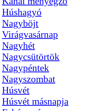
Kánai menyegző
Húshagyó
Nagyböjt
Virágvasárnap
Nagyhét
Nagycsütörtök
Nagypéntek
Nagyszombat
Húsvét
Húsvét másnapja