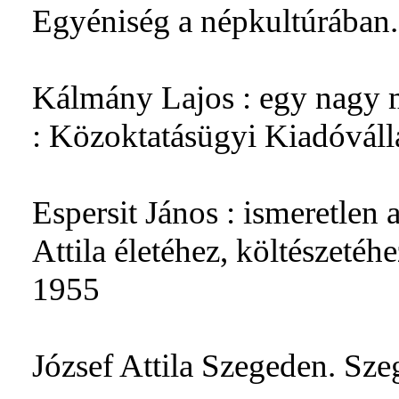
Egyéniség a népkultúrában.
Kálmány Lajos : egy nagy m
: Közoktatásügyi Kiadóváll
Espersit János : ismeretlen
Attila életéhez, költészeté
1955
József Attila Szegeden. Sz