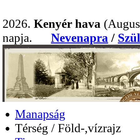
2026.
Kenyér hava
(Augus
napja.
Nevenapra
/
Szü
Manapság
Térség / Föld-,vízrajz