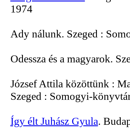
1974
Ady nálunk. Szeged : Somo
Odessza és a magyarok. Sz
József Attila közöttünk : 
Szeged : Somogyi-könyvtár
Így élt Juhász Gyula
. Budap