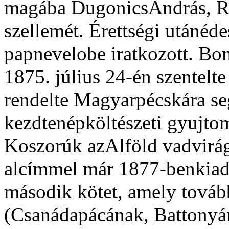
magába DugonicsAndrás, Ré
szellemét. Érettségi utánéd
papnevelobe iratkozott. B
1875. július 24-én szentelt
rendelte Magyarpécskára seg
kezdtenépköltészeti gyujto
Koszorúk azAlföld vadvirág
alcímmel már 1877-benkiad
második kötet, amely továb
(Csanádapácának, Battonyá