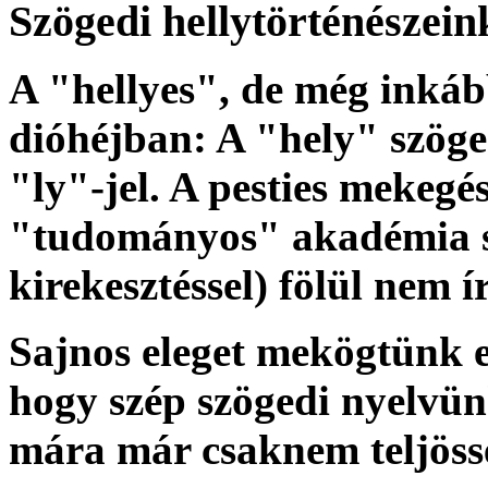
Szögedi hellytörténészein
A "hellyes", de még inká
dióhéjban: A "hely" szöged
"ly"-jel. A pesties mekegé
"tudományos" akadémia s
kirekesztéssel
) fölül nem í
Sajnos eleget mekögtünk ed
hogy szép szögedi nyelvün
mára már csaknem teljösse