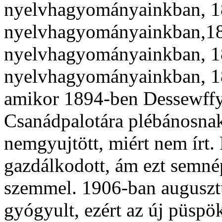
nyelvhagyományainkban, 18
nyelvhagyományainkban,189
nyelvhagyományainkban, 18
nyelvhagyományainkban, 1
amikor 1894-ben Dessewffy
Csanádpalotára plébánosnak. 
nemgyujtött, miért nem írt. 
gazdálkodott, ám ezt semnép
szemmel. 1906-ban auguszt
gyógyult, ezért az új püsp