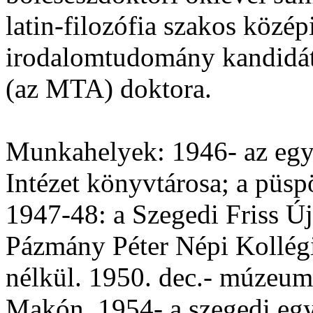
latin-filozófia szakos közép
irodalomtudomány kandidá
(az MTA) doktora.
Munkahelyek: 1946- az eg
Intézet könyvtárosa; a püsp
1947-48: a Szegedi Friss Ú
Pázmány Péter Népi Kollégi
nélkül. 1950. dec.- múzeu
Makón. 1954- a szegedi eg