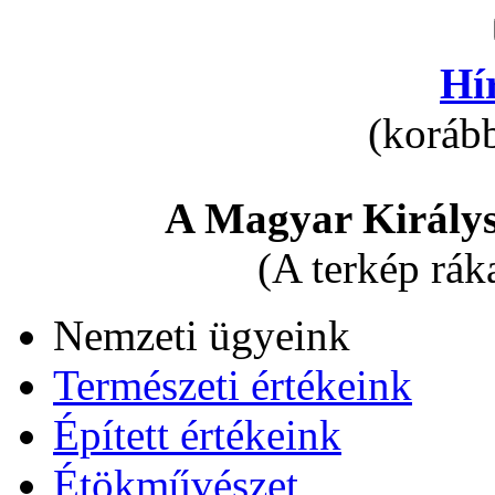
Hí
(korább
A Magyar Királys
(A terkép rák
Nemzeti ügyeink
Természeti értékeink
Épített értékeink
Étökművészet