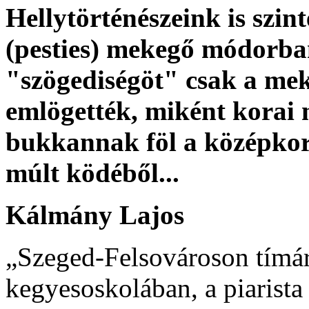
Hellytörténészeink is szin
(pesties) mekegő módorban
"szögediségöt" csak a me
emlögették, miként korai
bukkannak föl a középkor
múlt ködéből...
Kálmány Lajos
„Szeged-Felsovároson tímár
kegyesoskolában, a piarista