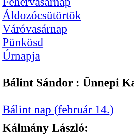
Fehérvasárnap
Áldozócsütörtök
Váróvasárnap
Pünkösd
Úrnapja
Bálint Sándor : Ünnepi K
Bálint nap (február 14.)
Kálmány László: