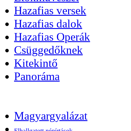
Hazafias versek
Hazafias dalok
Hazafias Operák
Csüggedőknek
Kitekintő
Panoráma
Magyargyalázat
Elhallgatott népírtások