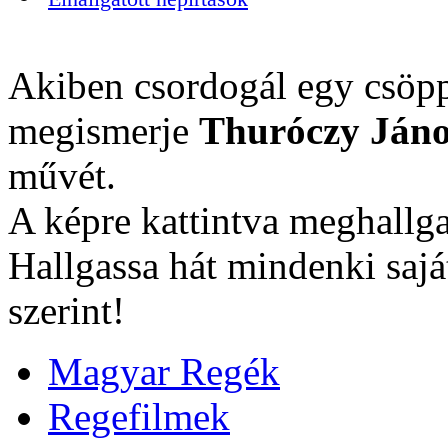
Akiben csordogál egy csöpp
megismerje
Thuróczy Jáno
művét.
A képre kattintva meghallga
Hallgassa hát mindenki sajá
szerint!
Magyar Regék
Regefilmek