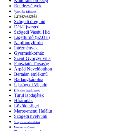
Kulturális örökség
Rendezvények
Városrész fejlesztés
Értékvesztés
Szögedi öreg híd
Dél-Újszeged
Szögedi Vasúti Híd
Ligetfürdő (SZÚE)
Napfonnyfürdő
Intézmények
Gyermekkórház
Szent-Györgyi-villa
Faúsztató Társaság
Árpád Nevelőotthon
Bertalan emlékmű
Barlangkápolna
Újszögedi Vigadó
Elfeledett öreg kincsek
Turul labdajáték
Hírárudák
Lövölde-liget
Maros-menti Halálút
Szögedi nyelvünk
Szögedi vasút-emlékök
Mozdony-múzeum