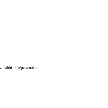
az alábbi arcképcsarnokot: