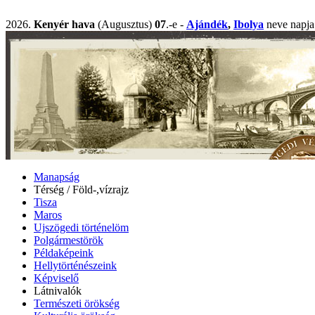
2026.
Kenyér hava
(Augusztus)
07
.-e -
Ajándék
,
Ibolya
neve nap
Manapság
Térség / Föld-,vízrajz
Tisza
Maros
Ujszögedi történelöm
Polgármestörök
Példaképeink
Hellytörténészeink
Képviselő
Látnivalók
Természeti örökség