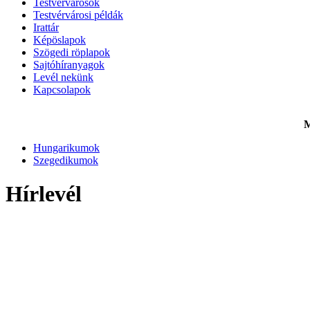
Testvérvárosok
Testvérvárosi példák
Irattár
Képöslapok
Szögedi röplapok
Sajtóhíranyagok
Levél nekünk
Kapcsolapok
M
Hungarikumok
Szegedikumok
Hírlevél