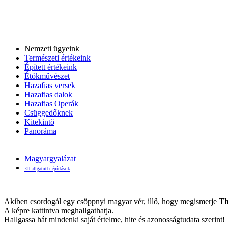
Nemzeti ügyeink
Természeti értékeink
Épített értékeink
Étökművészet
Hazafias versek
Hazafias dalok
Hazafias Operák
Csüggedőknek
Kitekintő
Panoráma
Magyargyalázat
Elhallgatott népírtások
Akiben csordogál egy csöppnyi magyar vér, illő, hogy megismerje
Th
A képre kattintva meghallgathatja.
Hallgassa hát mindenki saját értelme, hite és azonosságtudata szerint!