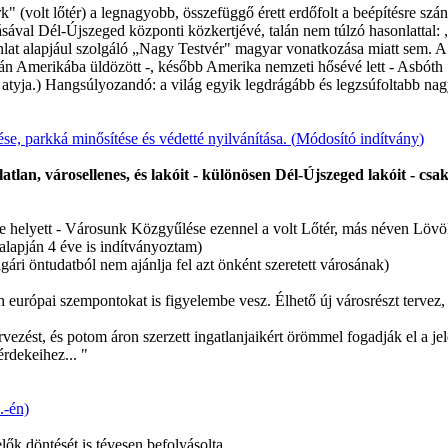
k" (volt lőtér) a legnagyobb, összefüggő érett erdőfolt a beépítésre szán
ásával Dél-Újszeged központi közkertjévé, talán nem túlzó hasonlattal: 
lat alapjául szolgáló „Nagy Testvér" magyar vonatkozása miatt sem. A 
után Amerikába üldözött -, később Amerika nemzeti hősévé lett - Asbó
s atyja.) Hangsúlyozandó: a világ egyik legdrágább és legzsúfoltabb n
se, parkká minősítése és védetté nyilvánítása. (
Módosító indítvány
)
lan, városellenes, és lakóit - különösen Dél-Újszeged lakóit - csak
 helyett - Városunk Közgyűlése ezennel a volt Lőtér, más néven Lövöl
alapján 4 éve is indítványoztam)
ári öntudatból nem ajánlja fel azt önként szeretett városának)
n európai szempontokat is figyelembe vesz. Élhető új városrészt tervez, 
ést, és potom áron szerzett ingatlanjaikért örömmel fogadják el a jelenl
rdekeihez... "
.-én)
lők döntését is tévesen befolyásolta.