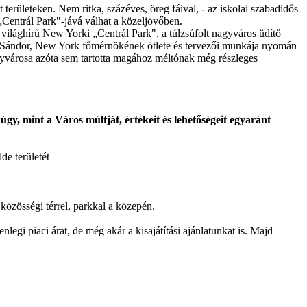
t területeken. Nem ritka, százéves, öreg fáival, - az iskolai szabadidős
„Centrál Park"-jává válhat a közeljövőben.
világhírű New Yorki „Centrál Park", a túlzsúfolt nagyváros üdítő
th Sándor, New York főmérnökének ötlete és tervezői munkája nyomán
agyvárosa azóta sem tartotta magához méltónak még részleges
úgy, mint a Város múltját, értékeit és lehetőségeit egyaránt
de területét
közösségi térrel, parkkal a közepén.
egi piaci árat, de még akár a kisajátítási ajánlatunkat is. Majd