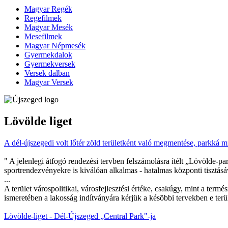
Magyar Regék
Regefilmek
Magyar Mesék
Mesefilmek
Magyar Népmesék
Gyermekdalok
Gyermekversek
Versek dalban
Magyar Versek
Lövölde liget
A dél-újszegedi volt lőtér zöld területként való megmentése, parkká mi
" A jelenlegi átfogó rendezési tervben felszámolásra ítélt „Lövölde-par
sportrendezvényekre is kiválóan alkalmas - hatalmas központi tisztásá
...
A terület várospolitikai, városfejlesztési értéke, csakúgy, mint a term
ismeretében a lakosság indítványára kérjük a késõbbi tervekben e terüle
Lövölde-liget - Dél-Újszeged „Central Park"-ja