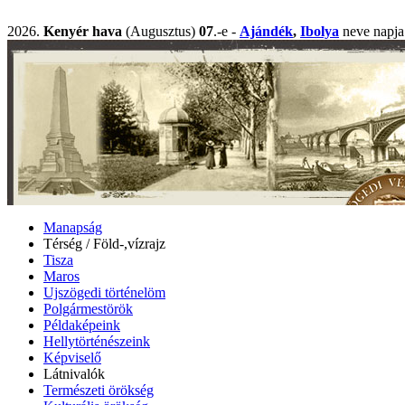
2026.
Kenyér hava
(Augusztus)
07
.-e -
Ajándék
,
Ibolya
neve nap
Manapság
Térség / Föld-,vízrajz
Tisza
Maros
Ujszögedi történelöm
Polgármestörök
Példaképeink
Hellytörténészeink
Képviselő
Látnivalók
Természeti örökség