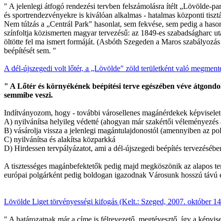
" A jelenlegi átfogó rendezési tervben felszámolásra ítélt „Lövölde-par
és sportrendezvényekre is kiválóan alkalmas - hatalmas központi tiszt
Nem túlzás a „Centrál Park" hasonlat, sem fekvése, sem pedig a hason
színfoltja közismerten magyar tervezésű: az 1849-es szabadságharc 
öltötte fel ma ismert formáját. (Asbóth Szegeden a Maros szabályozá
beépítését sem. "
A dél-újszegedi volt lőtér, a „Lövölde" zöld területként való megmenté
" A Lőtér és környékének beépítési terve egészében véve átgondolat
semmibe veszi.
Indítványozom, hogy - további városellenes magánérdekek képviselete
A) nyilvánítsa helyileg védetté (ahogyan már szakértői véleményezés 
B) vásárolja vissza a jelenlegi magántulajdonostól (amennyiben az polg
C) nyilvánítsa és alakítsa közparkká
D) Hirdessen tervpályázatot, ami a dél-újszegedi beépítés tervezésébe
A tisztességes magánbefektetők pedig majd megköszönik az alapos tervez
európai polgárként pedig boldogan igazodnak Városunk hosszú távú é
Lövölde Liget törvényességi kifogás
(Kelt.: Szeged, 2007. október 14
" A határozatnak már a címe is félrevezető, megtévesztő, így a képvise