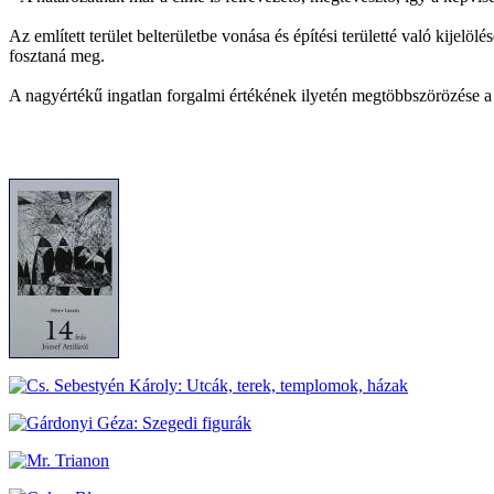
Az említett terület belterületbe vonása és építési területté való kijelö
fosztaná meg.
A nagyértékű ingatlan forgalmi értékének ilyetén megtöbbszörözése a bü