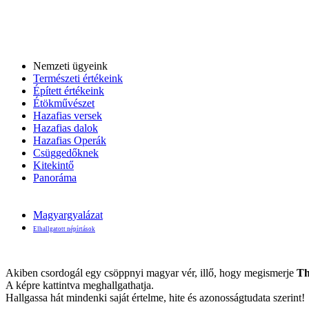
Nemzeti ügyeink
Természeti értékeink
Épített értékeink
Étökművészet
Hazafias versek
Hazafias dalok
Hazafias Operák
Csüggedőknek
Kitekintő
Panoráma
Magyargyalázat
Elhallgatott népírtások
Akiben csordogál egy csöppnyi magyar vér, illő, hogy megismerje
Th
A képre kattintva meghallgathatja.
Hallgassa hát mindenki saját értelme, hite és azonosságtudata szerint!