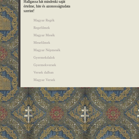
Hallgassa hát mindenki saját
értelme, hite és azonosságtudata
szerint!
Magyar Regék
Regefilmek
Magyar Mesék
Mesefilmek
Magyar Népmesék
Gyermekdalok
Gyermekversek
Versek dalban
Magyar Versek