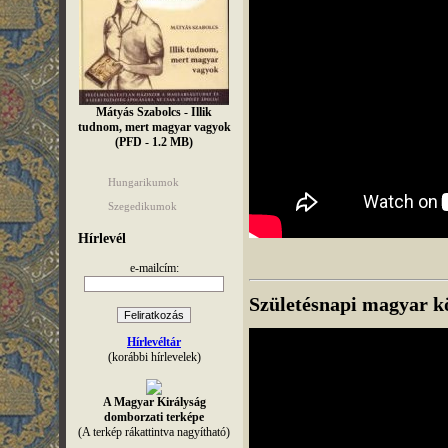
Mátyás Szabolcs - Illik
tudnom, mert magyar vagyok
(PFD - 1.2 MB)
Hungarikumok
Szegedikumok
Hírlevél
e-mailcím:
Születésnapi magyar k
Hírlevéltár
(korábbi hírlevelek)
A Magyar Királyság
domborzati terképe
(A terkép rákattintva nagyítható)