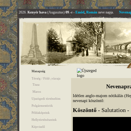
2026.
Kenyér hava
(Augusztus)
09
.-e -
Emőd
,
Román
neve napja.
Nevena
Manapság
Térség / Föld-,vízrajz
Tisza
Nevenapra
Maros
Idétlen anglo-majom nótikálás (Heppi
Ujszögedi történelöm
nevenapi köszöntő:
Polgármestörök
Köszöntő
- Salutation -
Példaképeink
Hellytörténészeink
Képviselő