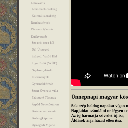
Látnivalók
Természeti örökség
Kulturális örökség
Rendezvények
Városrész fejlesztés
Értékvesztés
Szögedi öreg híd
Dél-Újszeged
Szögedi Vasúti Híd
Ligetfürdő (SZÚE)
Napfonnyfürdő
Intézmények
Gyermekkórház
Szent-Györgyi-villa
Ünnepnapi magyar kös
Faúsztató Társaság
Árpád Nevelőotthon
Sok szép boldog napokat vígan m
Napjaidat számlálni ne légyen te
Bertalan emlékmű
Az ég harmatja szívedet újítsa,
Barlangkápolna
Áldások árja házad elborítsa.
Újszögedi Vigadó