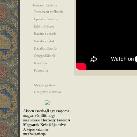
Nemzeti ügyeink
Természeti értékeink
Épített értékeink
Étökművészet
Hazafias versek
Hazafias dalok
Hazafias Operák
Csüggedőknek
Kitekintő
Panoráma
Magyargyalázat
Elhallgatott népírtások
Akiben csordogál egy csöppnyi
magyar vér, illő, hogy
megismerje
Thuróczy János: A
Magyarok Krónikája
művét.
A képre kattintva
meghallgathatja.