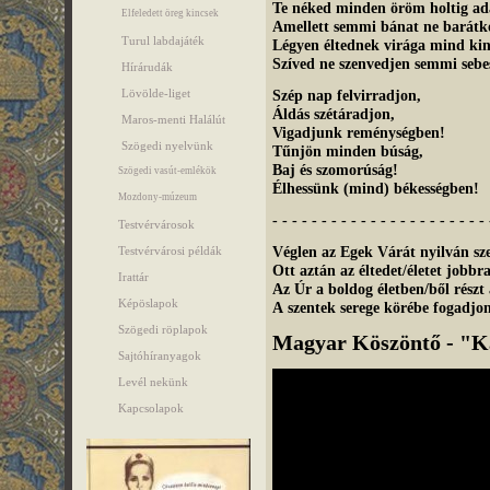
Te néked minden öröm holtig ad
Elfeledett öreg kincsek
Amellett semmi bánat ne barátk
Turul labdajáték
Légyen éltednek virága mind kin
Szíved ne szenvedjen semmi sebes
Hírárudák
Lövölde-liget
Szép nap felvirradjon,
Áldás szétáradjon,
Maros-menti Halálút
Vigadjunk reménységben!
Szögedi nyelvünk
Tűnjön minden búság,
Baj és szomorúság!
Szögedi vasút-emlékök
Élhessünk (mind) békességben!
Mozdony-múzeum
- - - - - - - - - - - - - - - - - - - - - - 
Testvérvárosok
Véglen az Egek Várát nyilván sz
Testvérvárosi példák
Ott aztán az éltedet/életet jobbra
Irattár
Az Úr a boldog életben/ből részt
Képöslapok
A szentek serege körébe fogadjo
Szögedi röplapok
Magyar Köszöntő
- "K
Sajtóhíranyagok
Levél nekünk
Kapcsolapok