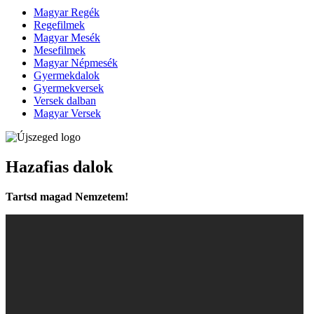
Magyar Regék
Regefilmek
Magyar Mesék
Mesefilmek
Magyar Népmesék
Gyermekdalok
Gyermekversek
Versek dalban
Magyar Versek
Hazafias dalok
Tartsd magad Nemzetem!