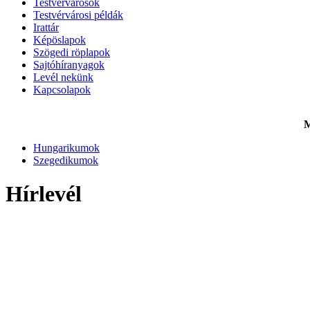
Testvérvárosok
Testvérvárosi példák
Irattár
Képöslapok
Szögedi röplapok
Sajtóhíranyagok
Levél nekünk
Kapcsolapok
M
Hungarikumok
Szegedikumok
Hírlevél