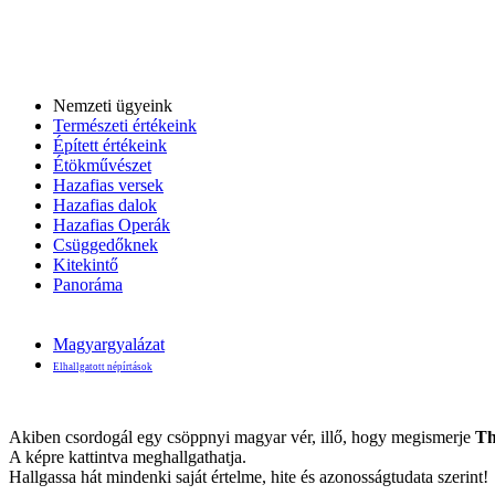
Nemzeti ügyeink
Természeti értékeink
Épített értékeink
Étökművészet
Hazafias versek
Hazafias dalok
Hazafias Operák
Csüggedőknek
Kitekintő
Panoráma
Magyargyalázat
Elhallgatott népírtások
Akiben csordogál egy csöppnyi magyar vér, illő, hogy megismerje
Th
A képre kattintva meghallgathatja.
Hallgassa hát mindenki saját értelme, hite és azonosságtudata szerint!