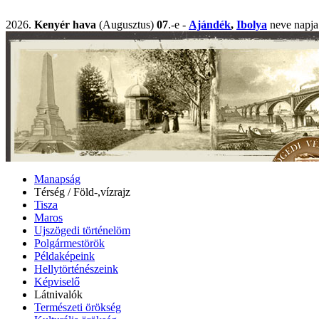
2026.
Kenyér hava
(Augusztus)
07
.-e -
Ajándék
,
Ibolya
neve nap
Manapság
Térség / Föld-,vízrajz
Tisza
Maros
Ujszögedi történelöm
Polgármestörök
Példaképeink
Hellytörténészeink
Képviselő
Látnivalók
Természeti örökség