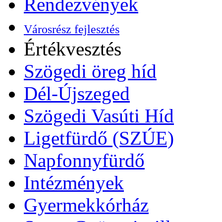
Rendezvények
Városrész fejlesztés
Értékvesztés
Szögedi öreg híd
Dél-Újszeged
Szögedi Vasúti Híd
Ligetfürdő (SZÚE)
Napfonnyfürdő
Intézmények
Gyermekkórház