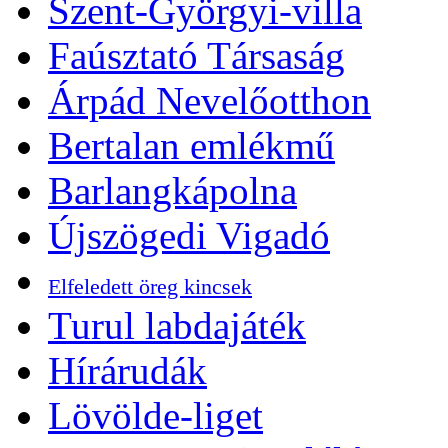
Szent-Györgyi-villa
Faúsztató Társaság
Árpád Nevelőotthon
Bertalan emlékmű
Barlangkápolna
Újszögedi Vigadó
Elfeledett öreg kincsek
Turul labdajáték
Hírárudák
Lövölde-liget