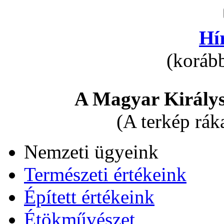
Hí
(korább
A Magyar Királys
(A terkép rák
Nemzeti ügyeink
Természeti értékeink
Épített értékeink
Étökművészet