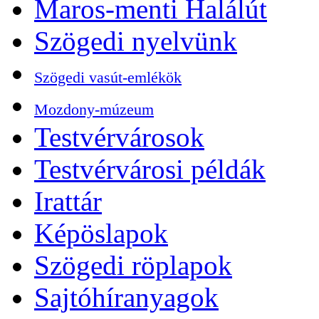
Maros-menti Halálút
Szögedi nyelvünk
Szögedi vasút-emlékök
Mozdony-múzeum
Testvérvárosok
Testvérvárosi példák
Irattár
Képöslapok
Szögedi röplapok
Sajtóhíranyagok