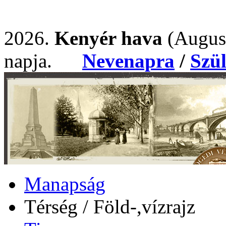
2026.
Kenyér hava
(Augus
napja.
Nevenapra
/
Szü
Manapság
Térség / Föld-,vízrajz