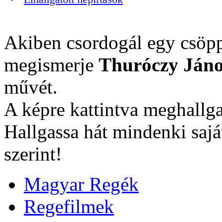
Akiben csordogál egy csöpp
megismerje
Thuróczy Jáno
művét.
A képre kattintva meghallga
Hallgassa hát mindenki sajá
szerint!
Magyar Regék
Regefilmek