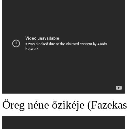
Öreg néne őzikéje (Fazekas