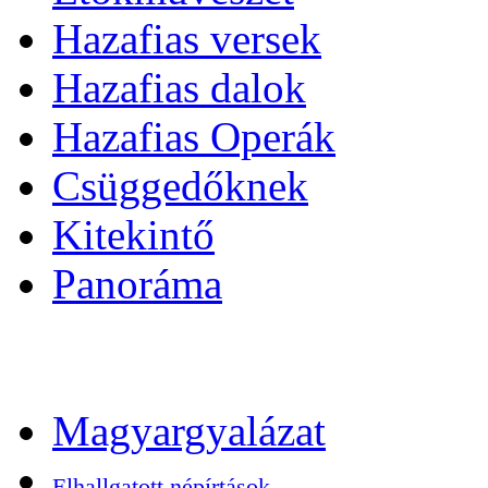
Hazafias versek
Hazafias dalok
Hazafias Operák
Csüggedőknek
Kitekintő
Panoráma
Magyargyalázat
Elhallgatott népírtások