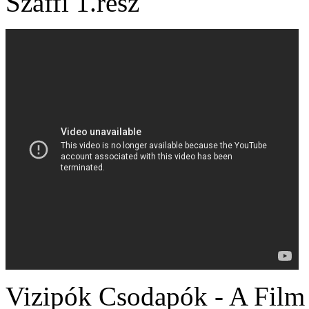
Szaffi 1.rész
Vizipók Csodapók - A Film 