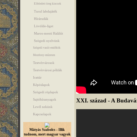
Elfeledett öreg kincsek
Turul labdajáték
Hírárudák
Lövölde-liget
Maros-menti Halálút
Szögedi nyelvünk
Szögedi vasút-emlékök
Mozdony-múzeum
Testvérvárosok
Testvérvárosi példák
Irattár
Képöslapok
Szögedi röplapok
XXI. század - A Budavári
Sajtóhíranyagok
Levél nekünk
Kapcsolapok
Mátyás Szabolcs - Illik
tudnom, mert magyar vagyok