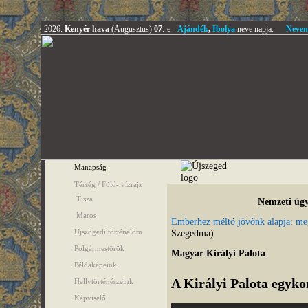
2026.
Kenyér hava
(Augusztus)
07
.-e -
Ajándék
,
Ibolya
neve napja.
Neven
Manapság
Térség / Föld-,vízrajz
Tisza
Nemzeti ügy
Maros
Emberhez méltó jövőnk alapja: meg
Ujszögedi történelöm
Szegedma)
Polgármestörök
Magyar Királyi Palota
Példaképeink
A Királyi Palota egyko
Hellytörténészeink
Képviselő