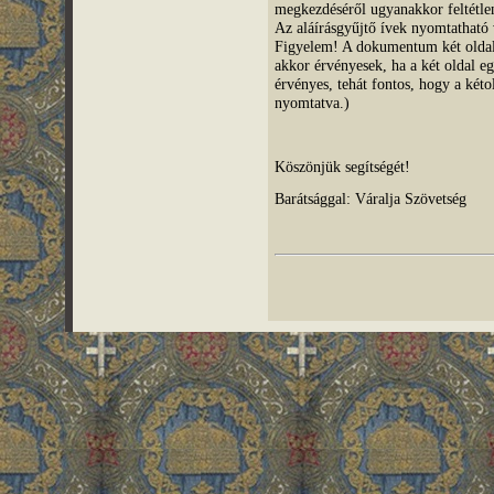
megkezdéséről ugyanakkor feltétlen
Az aláírásgyűjtő ívek nyomtatható v
Figyelem! A dokumentum két oldala
akkor érvényesek, ha a két oldal eg
érvényes, tehát fontos, hogy a két
nyomtatva.)
Köszönjük segítségét!
Barátsággal: Váralja Szövetség