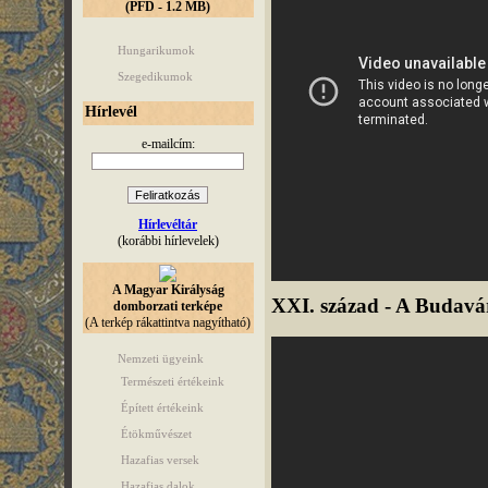
(PFD - 1.2 MB)
Hungarikumok
Szegedikumok
Hírlevél
e-mailcím:
Hírlevéltár
(korábbi hírlevelek)
A Magyar Királyság
XXI. század - A Budavári
domborzati terképe
(A terkép rákattintva nagyítható)
Nemzeti ügyeink
Természeti értékeink
Épített értékeink
Étökművészet
Hazafias versek
Hazafias dalok