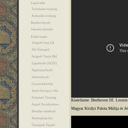
Látnivalók
Természeti örökség
Kulturális örökség
Rendezvények
Városrész fejlesztés
Értékvesztés
Szögedi öreg híd
Dél-Újszeged
Szögedi Vasúti Híd
Ligetfürdő (SZÚE)
Napfonnyfürdő
Intézmények
Gyermekkórház
Szent-Györgyi-villa
Faúsztató Társaság
Kísérőzene: Beethoven III. Leonór
Árpád Nevelőotthon
Magyar Királyi Palota Múltja és Je
Bertalan emlékmű
Barlangkápolna
Újszögedi Vigadó