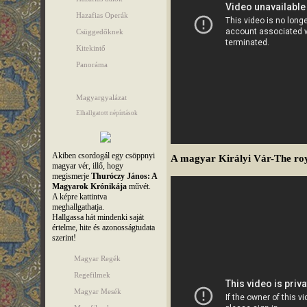
Hazafias Operák
Csüggedőknek
Kitekintő
Panoráma
Magyargyalázat
Elhallgatott népírtások
Akiben csordogál egy csöppnyi
A magyar Királyi Vár-The roy
magyar vér, illő, hogy
megismerje
Thuróczy János: A
Magyarok Krónikája
művét.
A képre kattintva
meghallgathatja.
Hallgassa hát mindenki saját
értelme, hite és azonosságtudata
szerint!
Magyar Regék
Regefilmek
Magyar Mesék