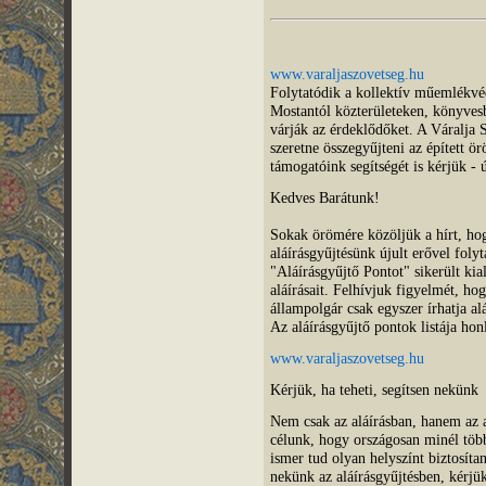
www.varaljaszovetseg.hu
Folytatódik a kollektív műemlékvéd
Mostantól közterületeken, könyvesb
várják az érdeklődőket. A Váralja S
szeretne összegyűjteni az épített ö
támogatóink segítségét is kérjük - 
Kedves Barátunk!
Sokak örömére közöljük a hírt, ho
aláírásgyűjtésünk újult erővel foly
"Aláírásgyűjtő Pontot" sikerült kia
aláírásait. Felhívjuk figyelmét, ho
állampolgár csak egyszer írhatja alá
Az aláírásgyűjtő pontok listája ho
www.varaljaszovetseg.hu
Kérjük, ha teheti, segítsen nekünk
Nem csak az aláírásban, hanem az a
célunk, hogy országosan minél több
ismer tud olyan helyszínt biztosíta
nekünk az aláírásgyűjtésben, kérjük