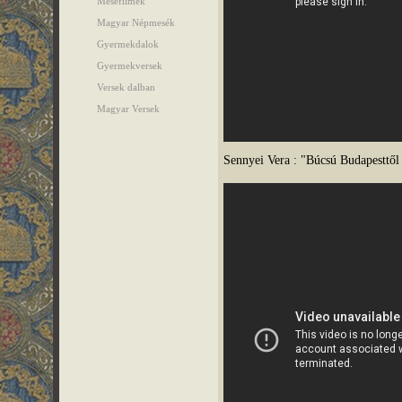
Mesefilmek
Magyar Népmesék
Gyermekdalok
Gyermekversek
Versek dalban
Magyar Versek
Sennyei Vera : "Búcsú Budapesttől