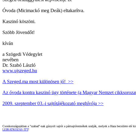
Óvoda (Micimackó meg Deák) eltakarítva.
Kaszinó köszöni.
Szöbb Jövendőt!
kíván
a Szögedi Védegylet
nevében
Dr. Szabó László
www.ujszeged.hu
A Szeged.ma most különösen jó! >>
Az óvoda kontra kaszinó ügy története (a Magyar Nemzet cikksoroza
2009. szeptember 03.-i sajtótájékozató meghívója >>
Csonkországunkban a "szabad"-nak gúnyolt sajtót a pártsajtótermékek uralják, melyek a Haza becsülete elé kisz
LEIRATKOZÁS ITT
!