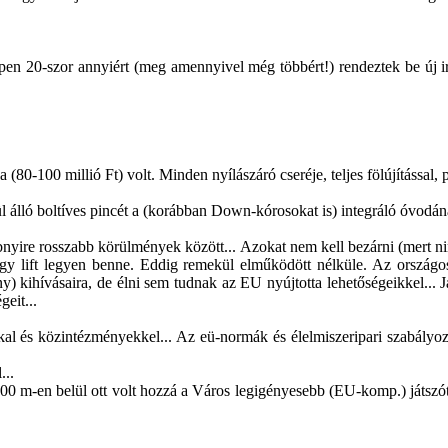
 éppen 20-szor annyiért (meg amennyivel még többért!) rendeztek be új 
(80-100 millió Ft) volt. Minden nyílászáró cseréje, teljes fölújítással, 
 álló boltíves pincét a (korábban Down-kórosokat is) integráló óvodána
nyire rosszabb körülmények között... Azokat nem kell bezárni (mert ni
ogy lift legyen benne. Eddig remekül elműködött nélküle. Az országos
y) kihívásaira, de élni sem tudnak az EU nyújtotta lehetőségeikkel... 
geit...
al és közintézményekkel... Az eü-normák és élelmiszeripari szabályo
...
 200 m-en belül ott volt hozzá a Város legigényesebb (EU-komp.) játszót