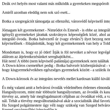
Deák ovi helyén most valami más működik a gyerekeken megspórolt ö
Amiről azonban eleddig nem sok szó esett...
Botka a szegregációt támogatja az ellenzéki, városvédő képviselő int
Jómagam két gyermekemet - Nimródot és Emesét - is ebbe az integráló 
igényű) gyermekeket járattak szokványos képességűek közé, ahol a
integráló óvoda. Botka balvezető úr (vagy elvtárs?) ilyet bezzeg 
képviselőnek - fölajánlották, hogy két gyermekemnek van hely a Tol
Mondottam is, hogy ez jó ötlet! Írják is föl neveiket a névsor legv
aláírom az átjelentkezésünket sereghajtóként...
Hát nem! A többi (nem képviselő palántája) gyermeknek nem találtak 
A Down-kóros csemetéket pedig - Botka balvezér közbenjárásával - vé
hogy kisgyermekéveikben egészséges gyermekek között - a szüleik ör
A Down-kórosok és az integráns nevelés mellet kardosan kiálló kiváló 
És még valami amit a belvárosi óvodák védelmében érdemes elmonda
Hangsúlyozom, mint már többször hangsúlyoztam, az óvodák és kaszinó
törvény az, amely bár megfogalmazott céljában az óvodákat védi, a v
nál. Tehát a törvény megváltoztatásával akár a szocialisták által favo
Ha Szeged polgármestere úgy véli nagy szükség van Szeged belvárosá
Szeged országgyűlési képviselője is.