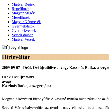
Magyar Regék
Regefilmek
Magyar Mesék
Mesefilmek
Magyar Népmesék
Gyermekdalok
Gyermekversek
Versek dalban
Magyar Versek
Hírlevéltár
2009-09-07 - Deák Ovi újratöltve , avagy Kaszinós Botka, a szegr
Deák Ovi újratöltve
avagy
Kaszinós Botka, a szegregátor
Megvan a közvetett bizonyíték: A kaszinó nyitása miatt zárták be az
Szeged Város balvezetője, az óvodák nagy ellensége és a kaszinók n