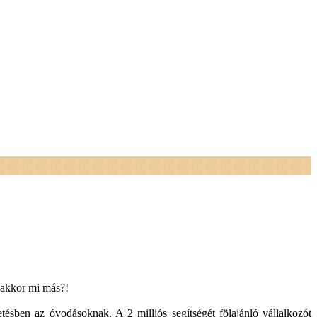
 akkor mi más?!
tésben az óvodásoknak. A 2 milliós segítségét fölajánló vállalkozót