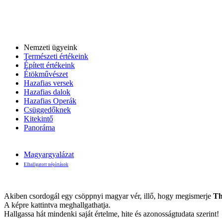
Nemzeti ügyeink
Természeti értékeink
Épített értékeink
Étökművészet
Hazafias versek
Hazafias dalok
Hazafias Operák
Csüggedőknek
Kitekintő
Panoráma
Magyargyalázat
Elhallgatott népírtások
Akiben csordogál egy csöppnyi magyar vér, illő, hogy megismerje
Th
A képre kattintva meghallgathatja.
Hallgassa hát mindenki saját értelme, hite és azonosságtudata szerint!