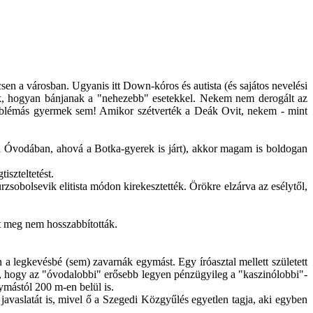
en a városban. Ugyanis itt Down-kóros és autista (és sajátos nevelési
ák, hogyan bánjanak a "nehezebb" esetekkel. Nekem nem derogált az
problémás gyermek sem! Amikor szétverték a Deák Ovit, nekem - mint
ldi Óvodában, ahová a Botka-gyerek is járt), akkor magam is boldogan
szteltetést.
obolsevik elitista módon kirekesztették. Örökre elzárva az esélytől,
et meg nem hosszabbították.
a legkevésbé (sem) zavarnák egymást. Egy íróasztal mellett született
a, hogy az "óvodalobbi" erősebb legyen pénzügyileg a "kaszinólobbi"-
gymástól 200 m-en belül is.
vaslatát is, mivel ő a Szegedi Közgyűlés egyetlen tagja, aki egyben