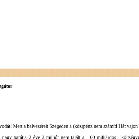
egátor
 óvodát! Mert a balvezérelt Szegeden a (köz)pénz nem számít! Hát vajon
agy barátja 2 éve 2 milliót nem talált a - 60 milliárdos - költségve