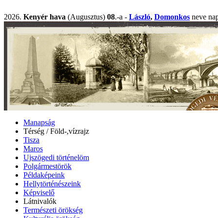
2026.
Kenyér hava
(Augusztus)
08
.-a -
László
,
Domonkos
neve n
Manapság
Térség / Föld-,vízrajz
Tisza
Maros
Ujszögedi történelöm
Polgármestörök
Példaképeink
Hellytörténészeink
Képviselő
Látnivalók
Természeti örökség