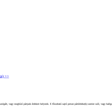
ta) >>
olgált, vagy megbízó pártjaik érdekeit helyezik. E fősodratú sajtó persze pártérdeke(k) szerint szól, vagy hall