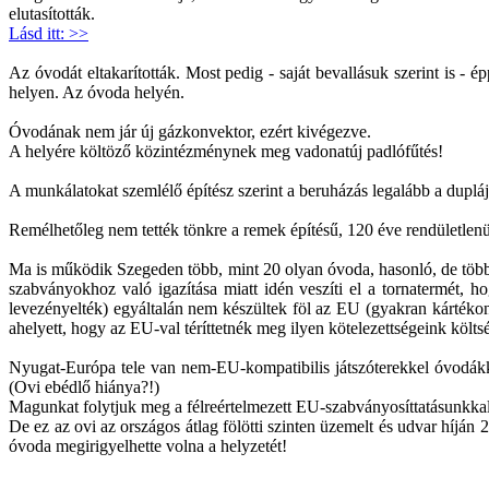
elutasították.
Lásd itt: >>
Az óvodát eltakarították. Most pedig - saját bevallásuk szerint is -
helyen. Az óvoda helyén.
Óvodának nem jár új gázkonvektor, ezért kivégezve.
A helyére költöző közintézménynek meg vadonatúj padlófűtés!
A munkálatokat szemlélő építész szerint a beruházás legalább a duplája 
Remélhetőleg nem tették tönkre a remek építésű, 120 éve rendületlenül
Ma is működik Szegeden több, mint 20 olyan óvoda, hasonló, de több
szabványokhoz való igazítása miatt idén veszíti el a tornatermét, h
levezényelték) egyáltalán nem készültek föl az EU (gyakran kártékon
ahelyett, hogy az EU-val téríttetnék meg ilyen kötelezettségeink költsé
Nyugat-Európa tele van nem-EU-kompatibilis játszóterekkel óvodákk
(Ovi ebédlő hiánya?!)
Magunkat folytjuk meg a félreértelmezett EU-szabványosíttatásunkkal
De ez az ovi az országos átlag fölötti szinten üzemelt és udvar híján
óvoda megirigyelhette volna a helyzetét!