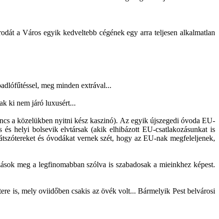
irodát a Város egyik kedveltebb cégének egy arra teljesen alkalmatlan
padlófűtéssel, meg minden extrával...
k ki nem járó luxusért...
ncs a közelükben nyitni kész kaszinó). Az egyik újszegedi óvoda EU-
 és helyi bolsevik elvtársak (akik elhibázott EU-csatlakozásunkat is
Játszótereket és óvodákat vernek szét, hogy az EU-nak megfeleljenek,
zások meg a legfinomabban szólva is szabadosak a mieinkhez képest.
ere is, mely oviidőben csakis az övék volt... Bármelyik Pest belvárosi