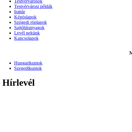
Testvérvárosok
Testvérvárosi példák
Irattár
Képöslapok
Szögedi röplapok
Sajtóhíranyagok
Levél nekünk
Kapcsolapok
M
Hungarikumok
Szegedikumok
Hírlevél