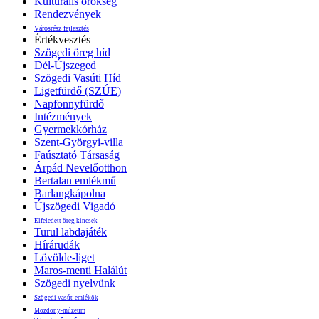
Kulturális örökség
Rendezvények
Városrész fejlesztés
Értékvesztés
Szögedi öreg híd
Dél-Újszeged
Szögedi Vasúti Híd
Ligetfürdő (SZÚE)
Napfonnyfürdő
Intézmények
Gyermekkórház
Szent-Györgyi-villa
Faúsztató Társaság
Árpád Nevelőotthon
Bertalan emlékmű
Barlangkápolna
Újszögedi Vigadó
Elfeledett öreg kincsek
Turul labdajáték
Hírárudák
Lövölde-liget
Maros-menti Halálút
Szögedi nyelvünk
Szögedi vasút-emlékök
Mozdony-múzeum