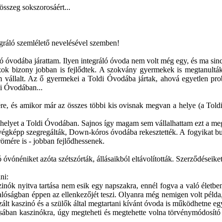
sszeg sokszorosáért...
egráló szemlélető nevelésével szemben!
óvodába járattam. Ilyen integráló óvoda nem volt még egy, és ma sincs
zok bizony jobban is fejlődtek. A szokvány gyermekek is megtanult
nem vállalt. Az ő gyermekei a Toldi Óvodába jártak, ahová egyetlen 
di Óvodában...
égére, és amikor már az összes többi kis ovisnak megvan a helye (a To
helyet a Toldi Óvodában. Sajnos így magam sem vállalhattam ezt a megti
gképp szegregálták, Down-kóros óvodába rekesztették. A fogyikat burzs
ömére is - jobban fejlődhessenek.
óvónéniket azóta szétszórták, állásaikból eltávolították. Szerződéseik
ni:
k nyitva tartása nem esik egy napszakra, ennél fogva a való életben 
alóságban éppen az ellenkezőjét teszi. Olyanra még nemigen volt péld
rizált kaszinó és a szülők által megtartani kívánt óvoda is működhetne e
ban kaszinókra, úgy megteheti és megtehette volna törvénymódosító ja