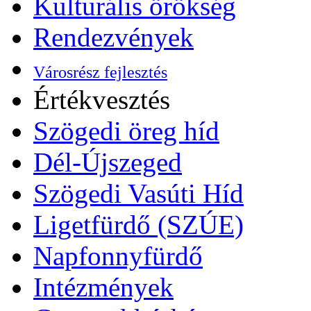
Kulturális örökség
Rendezvények
Városrész fejlesztés
Értékvesztés
Szögedi öreg híd
Dél-Újszeged
Szögedi Vasúti Híd
Ligetfürdő (SZÚE)
Napfonnyfürdő
Intézmények