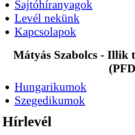
Sajtóhíranyagok
Levél nekünk
Kapcsolapok
Mátyás Szabolcs - Illi
(PFD
Hungarikumok
Szegedikumok
Hírlevél