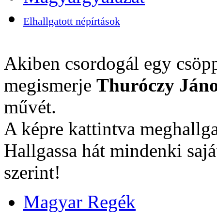
Elhallgatott népírtások
Akiben csordogál egy csöpp
megismerje
Thuróczy Jáno
művét.
A képre kattintva meghallga
Hallgassa hát mindenki sajá
szerint!
Magyar Regék