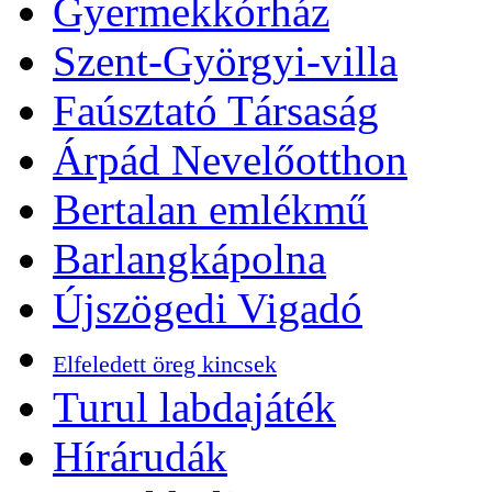
Gyermekkórház
Szent-Györgyi-villa
Faúsztató Társaság
Árpád Nevelőotthon
Bertalan emlékmű
Barlangkápolna
Újszögedi Vigadó
Elfeledett öreg kincsek
Turul labdajáték
Hírárudák