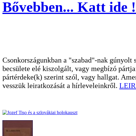
Bővebben... Katt ide !
Csonkországunkban a "szabad"-nak gúnyolt sa
becsülete elé kiszolgált, vagy megbízó pártja
pártérdeke(k) szerint szól, vagy hallgat. A
vesszük leiratkozását a hírleveleinkről.
LEIR