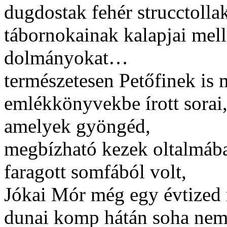
dugdostak fehér strucctolla
tábornokainak kalapjai mell
dolmányokat…
természetesen Petőfinek is 
emlékkönyvekbe írott sorai,
amelyek gyöngéd,
megbízható kezek oltalmába
faragott somfából volt,
Jókai Mór még egy évtized m
dunai komp hátán soha nem 