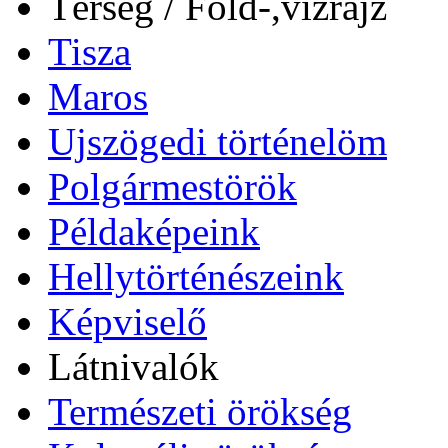
Térség / Föld-,vízrajz
Tisza
Maros
Ujszögedi történelöm
Polgármestörök
Példaképeink
Hellytörténészeink
Képviselő
Látnivalók
Természeti örökség