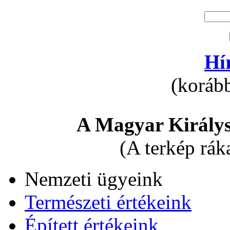
Hí
(korább
A Magyar Királys
(A terkép rák
Nemzeti ügyeink
Természeti értékeink
Épített értékeink