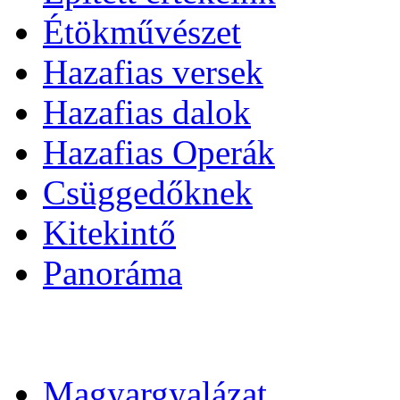
Étökművészet
Hazafias versek
Hazafias dalok
Hazafias Operák
Csüggedőknek
Kitekintő
Panoráma
Magyargyalázat