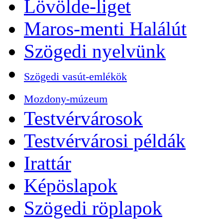
Lövölde-liget
Maros-menti Halálút
Szögedi nyelvünk
Szögedi vasút-emlékök
Mozdony-múzeum
Testvérvárosok
Testvérvárosi példák
Irattár
Képöslapok
Szögedi röplapok