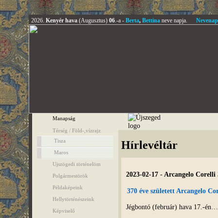
2026.
Kenyér hava
(Augusztus)
06
.-a -
Berta
,
Bettina
neve napja.
Nevenap
Manapság
Térség / Föld-,vízrajz
Tisza
Hírlevéltár
Maros
Ujszögedi történelöm
2023-02-17 - Arcangelo Corelli 
Polgármestörök
Példaképeink
370 éve született Arcangelo Cor
Hellytörténészeink
Jégbontó (február) hava 17.-én…
Képviselő