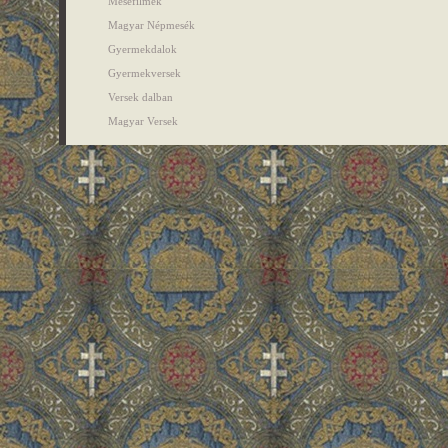
Mesefilmek
Magyar Népmesék
Gyermekdalok
Gyermekversek
Versek dalban
Magyar Versek