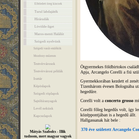
Elfeledett öreg kincsek
Turul labdajáték
Hírárudák
Lövölde-liget
Maros-menti Halálút
Szögedi nyelvünk
Szögedi vasút-emlékök
Mozdony-múzeum
Testvérvárosok
Ötgyermekes földbirtokos családb
Testvérvárosi példák
Apja, Arcangelo Corelli a fiú szü
Irattár
Gyermekkorában kezdett el zenét 
Tizenhárom évesen Bolognába ut
Képöslapok
hegedűre.
Szögedi röplapok
Corelli volt a
concerto grosso
mű
Sajtóhíranyagok
Levél nekünk
Corelli főleg hegedűs volt, így 
középpontjában is a hegedű állt.
Kapcsolapok
Hallgassanak hát bele :
370 éve született Arcangelo Cor
Mátyás Szabolcs - Illik
tudnom, mert magyar vagyok