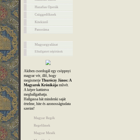
Hazafias Operák
Csüggedőknek
Kitekintő
Panoráma
Magyargyalázat
Elhallgatott népírtások
Akiben csordogál egy csöppnyi
magyar vér, illő, hogy
megismerje
Thuróczy János: A
Magyarok Krónikája
művét.
A képre kattintva
meghallgathatja.
Hallgassa hát mindenki saját
értelme, hite és azonosságtudata
szerint!
Magyar Regék
Regefilmek
Magyar Mesék