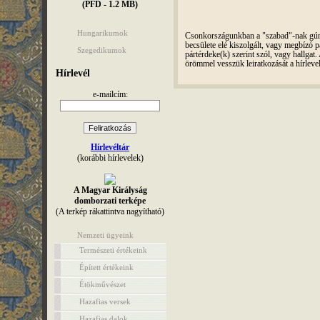
(PFD - 1.2 MB)
Hungarikumok
Csonkországunkban a "szabad"-nak gúnyo
becsülete elé kiszolgált, vagy megbízó pá
Szegedikumok
pártérdeke(k) szerint szól, vagy hallga
örömmel vesszük leiratkozását a hírleve
Hírlevél
e-mailcím:
Hírlevéltár
(korábbi hírlevelek)
A Magyar Királyság
domborzati terképe
(A terkép rákattintva nagyítható)
Nemzeti ügyeink
Természeti értékeink
Épített értékeink
Étökművészet
Hazafias versek
Hazafias dalok