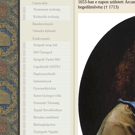
1653-ban e napon született Arcan
Látnivalók
hegedűművész († 1713)
Természeti örökség
Kulturális örökség
Rendezvények
Városrész fejlesztés
Értékvesztés
Szögedi öreg híd
Dél-Újszeged
Szögedi Vasúti Híd
Ligetfürdő (SZÚE)
Napfonnyfürdő
Intézmények
Gyermekkórház
Szent-Györgyi-villa
Faúsztató Társaság
Árpád Nevelőotthon
Bertalan emlékmű
Barlangkápolna
Újszögedi Vigadó