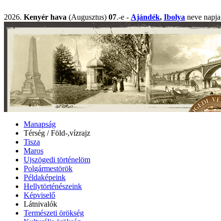
2026.
Kenyér hava
(Augusztus)
07
.-e -
Ajándék
,
Ibolya
neve nap
Manapság
Térség / Föld-,vízrajz
Tisza
Maros
Ujszögedi történelöm
Polgármestörök
Példaképeink
Hellytörténészeink
Képviselő
Látnivalók
Természeti örökség