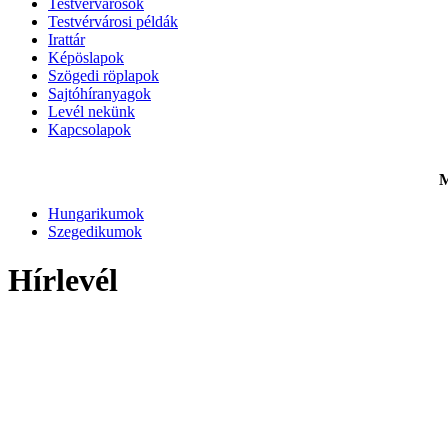
Testvérvárosok
Testvérvárosi példák
Irattár
Képöslapok
Szögedi röplapok
Sajtóhíranyagok
Levél nekünk
Kapcsolapok
M
Hungarikumok
Szegedikumok
Hírlevél