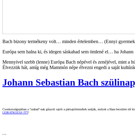
Bach bizony termékeny volt… minden értelemben… (Ennyi gyermek mi
Európa sem halna ki, és idegen sáskahad sem ömlené el… ha Johann
Mennyivel szebb (lenne) Európa Bach népével és zenéjével, mint a 
Élvezzük hát, amíg még Mammón népe élvezni engedi a saját kultúr
Johann Sebastian Bach szülinapj
Csonkországunkban a "szabad"-nak gúnyolt sajtót a pártsajtótermékek uralják, melyek a Haza becsülete elé kisz
LEIRATKOZÁS ITT
!