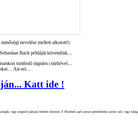
nőségi nevelése mellett alkotott!)
 Sebastian Bach példáját követnénk…
húsunkon tomboló nigráns csürhével…
ánkat… Air-rel…
án... Katt ide !
olgált, vagy megbízó pártjaik érdekeit helyezik. E fősodratú sajtó persze pártérdeke(k) szerint szól, vagy hall