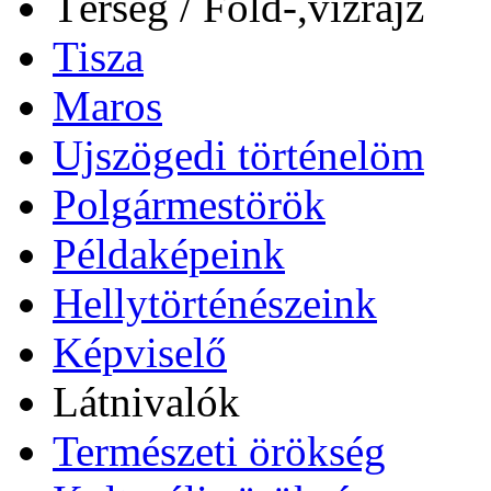
Térség / Föld-,vízrajz
Tisza
Maros
Ujszögedi történelöm
Polgármestörök
Példaképeink
Hellytörténészeink
Képviselő
Látnivalók
Természeti örökség