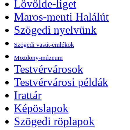
Lövölde-liget
Maros-menti Halálút
Szögedi nyelvünk
Szögedi vasút-emlékök
Mozdony-múzeum
Testvérvárosok
Testvérvárosi példák
Irattár
Képöslapok
Szögedi röplapok