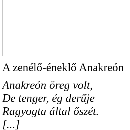
A zenélő-éneklő Anakreón
Anakreón öreg volt,
De tenger, ég derűje
Ragyogta által őszét.
[...]