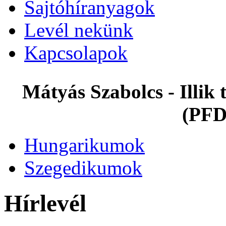
Sajtóhíranyagok
Levél nekünk
Kapcsolapok
Mátyás Szabolcs - Illi
(PFD
Hungarikumok
Szegedikumok
Hírlevél