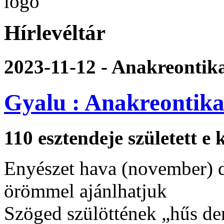
Hírlevéltár
2023-11-12 - Anakreontik
Gyalu : Anakreontik
110 esztendeje született e 
Enyészet hava (november) d
örömmel ajánlhatjuk
Szöged szülöttének „hűs de