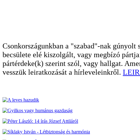
Csonkországunkban a "szabad"-nak gúnyolt sa
becsülete elé kiszolgált, vagy megbízó pártja
pártérdeke(k) szerint szól, vagy hallgat. A
vesszük leiratkozását a hírleveleinkről.
LEIR