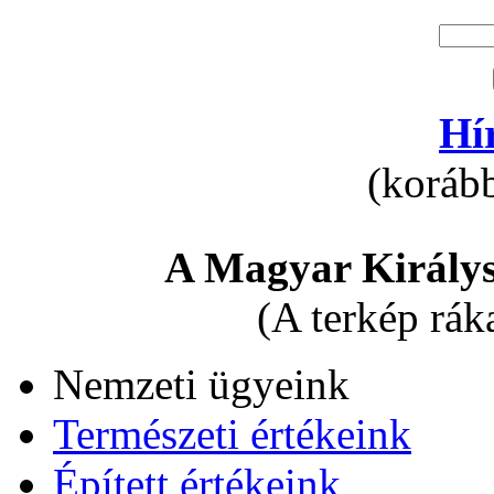
Hí
(korább
A Magyar Királys
(A terkép rák
Nemzeti ügyeink
Természeti értékeink
Épített értékeink