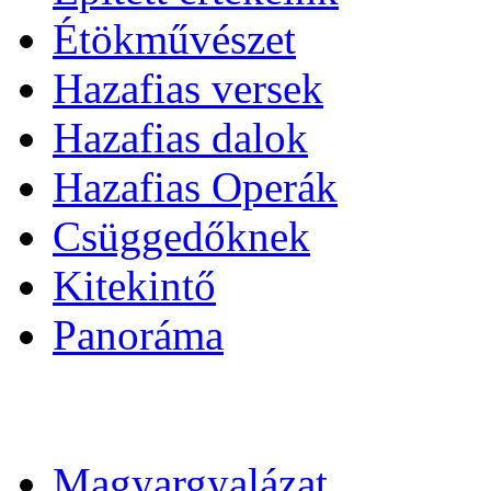
Étökművészet
Hazafias versek
Hazafias dalok
Hazafias Operák
Csüggedőknek
Kitekintő
Panoráma
Magyargyalázat