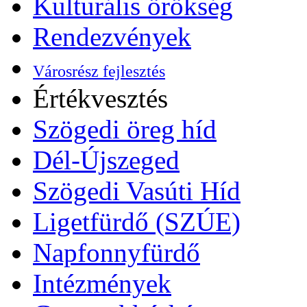
Kulturális örökség
Rendezvények
Városrész fejlesztés
Értékvesztés
Szögedi öreg híd
Dél-Újszeged
Szögedi Vasúti Híd
Ligetfürdő (SZÚE)
Napfonnyfürdő
Intézmények