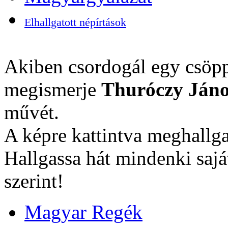
Elhallgatott népírtások
Akiben csordogál egy csöpp
megismerje
Thuróczy Jáno
művét.
A képre kattintva meghallga
Hallgassa hát mindenki sajá
szerint!
Magyar Regék