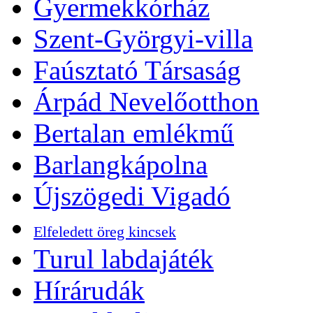
Gyermekkórház
Szent-Györgyi-villa
Faúsztató Társaság
Árpád Nevelőotthon
Bertalan emlékmű
Barlangkápolna
Újszögedi Vigadó
Elfeledett öreg kincsek
Turul labdajáték
Hírárudák