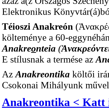
azaz a(z Országos Széchen
Elektronikus Könyvtár(á)ból
Téioszi Anakreón
(Ἀνακρέω
költeménye a 60-eggynéhán
Anakre
o
nteia
(
Ἀνακρεόντε
E stílusnak a termése az
An
Az
Anakreontika
költői irá
Csokonai Mihályunk műve
Anakreontika < Katt 