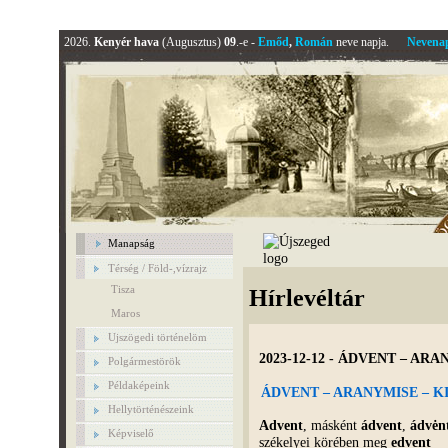
2026.
Kenyér hava
(Augusztus)
09
.-e -
Emőd
,
Román
neve napja.
Nevena
Manapság
Térség / Föld-,vízrajz
Tisza
Hírlevéltár
Maros
Ujszögedi történelöm
2023-12-12 - ÁDVENT – ARA
Polgármestörök
Példaképeink
ÁDVENT – ARANYMISE – K
Hellytörténészeink
Advent
, másként
ádvent
,
ádvėn
Képviselő
székelyei körében meg
edvent