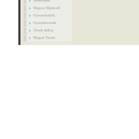
Mesefilmek
Magyar Népmesék
Gyermekdalok
Gyermekversek
Versek dalban
Magyar Versek