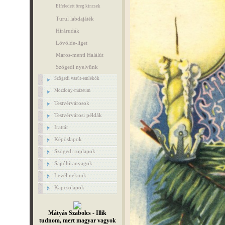
Elfeledett öreg kincsek
Turul labdajáték
Hírárudák
Lövölde-liget
Maros-menti Halálút
Szögedi nyelvünk
Szögedi vasút-emlékök
Mozdony-múzeum
Testvérvárosok
Testvérvárosi példák
Irattár
Képöslapok
Szögedi röplapok
Sajtóhíranyagok
Levél nekünk
Kapcsolapok
Mátyás Szabolcs - Illik
tudnom, mert magyar vagyok