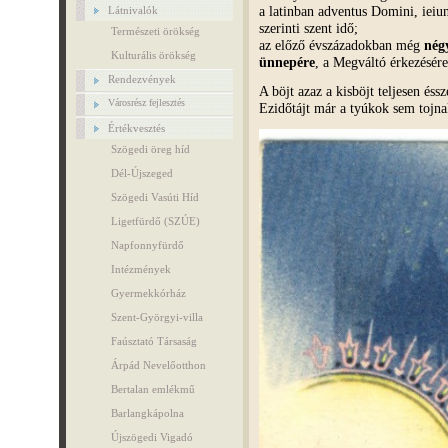
a latinban adventus Domini, ieiu
Látnivalók
szerinti szent idő;
Természeti örökség
az előző évszázadokban még
nég
Kulturális örökség
ünnepére
, a Megváltó érkezésé
Rendezvények
A böjt azaz a kisböjt teljesen és
Városrész fejlesztés
Ezidőtájt már a tyúkok sem toj
Értékvesztés
Szögedi öreg híd
Dél-Újszeged
Szögedi Vasúti Híd
Ligetfürdő (SZÚE)
Napfonnyfürdő
Intézmények
Gyermekkórház
Szent-Györgyi-villa
Faúsztató Társaság
Árpád Nevelőotthon
Bertalan emlékmű
Barlangkápolna
Újszögedi Vigadó