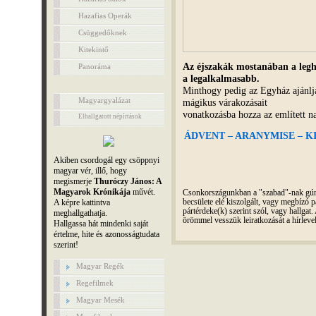
Hazafias Operák
Csüggedőknek
Kitekintő
Az éjszakák mostanában a legho
Panoráma
a legalkalmasabb.
Minthogy pedig az Egyház ajánlja 
Magyargyalázat
mágikus várakozásait
vonatkozásba hozza az említett na
Elhallgatott népírtások
ÁDVENT – ARANYMISE – KIS
Akiben csordogál egy csöppnyi
magyar vér, illő, hogy
megismerje
Thuróczy János: A
Magyarok Krónikája
művét.
Csonkországunkban a "szabad"-nak gúnyo
A képre kattintva
becsülete elé kiszolgált, vagy megbízó pá
pártérdeke(k) szerint szól, vagy hallga
meghallgathatja.
örömmel vesszük leiratkozását a hírleve
Hallgassa hát mindenki saját
értelme, hite és azonosságtudata
szerint!
Magyar Regék
Regefilmek
Magyar Mesék