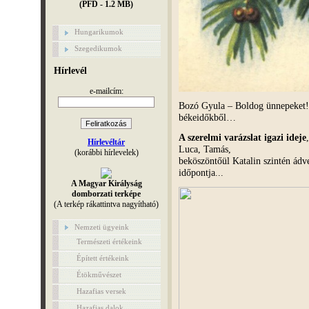
(PFD - 1.2 MB)
Hungarikumok
Szegedikumok
Hírlevél
e-mailcím:
Bozó Gyula – Boldog ünnepeket! 
békeidőkből…
A szerelmi varázslat igazi ideje
Hírlevéltár
Luca, Tamás,
(korábbi hírlevelek)
beköszöntőül Katalin szintén ádve
időpontja...
A Magyar Királyság
domborzati terképe
(A terkép rákattintva nagyítható)
Nemzeti ügyeink
Természeti értékeink
Épített értékeink
Étökművészet
Hazafias versek
Hazafias dalok