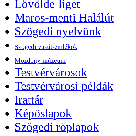
Lövölde-liget
Maros-menti Halálút
Szögedi nyelvünk
Szögedi vasút-emlékök
Mozdony-múzeum
Testvérvárosok
Testvérvárosi példák
Irattár
Képöslapok
Szögedi röplapok