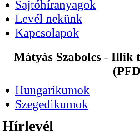
Sajtóhíranyagok
Levél nekünk
Kapcsolapok
Mátyás Szabolcs - Illi
(PFD
Hungarikumok
Szegedikumok
Hírlevél