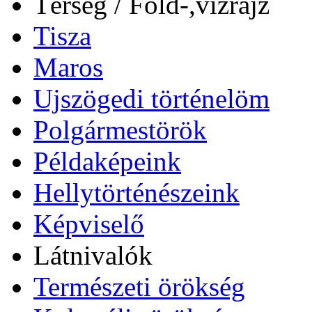
Térség / Föld-,vízrajz
Tisza
Maros
Ujszögedi történelöm
Polgármestörök
Példaképeink
Hellytörténészeink
Képviselő
Látnivalók
Természeti örökség