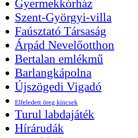
Gyermekkórház
Szent-Györgyi-villa
Faúsztató Társaság
Árpád Nevelőotthon
Bertalan emlékmű
Barlangkápolna
Újszögedi Vigadó
Elfeledett öreg kincsek
Turul labdajáték
Hírárudák