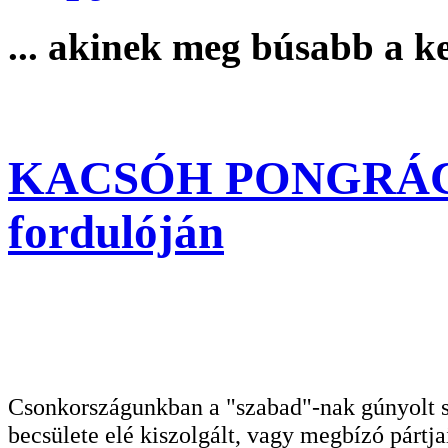
... akinek meg búsabb a ked
KACSÓH PONGRÁC h
fordulóján
Csonkországunkban a "szabad"-nak gúnyolt sa
becsülete elé kiszolgált, vagy megbízó pártja