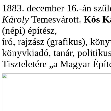
1883. december 16.-án szül
Károly
Temesvárott.
Kós K
(népi) építész,
író, rajzász (grafikus), kön
könyvkiadó, tanár, politiku
Tiszteletére „a Magyar Épít