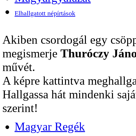
Elhallgatott népírtások
Akiben csordogál egy csöpp
megismerje
Thuróczy Jáno
művét.
A képre kattintva meghallga
Hallgassa hát mindenki sajá
szerint!
Magyar Regék