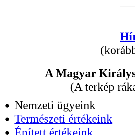
Hí
(korább
A Magyar Királys
(A terkép rák
Nemzeti ügyeink
Természeti értékeink
Épített értékeink