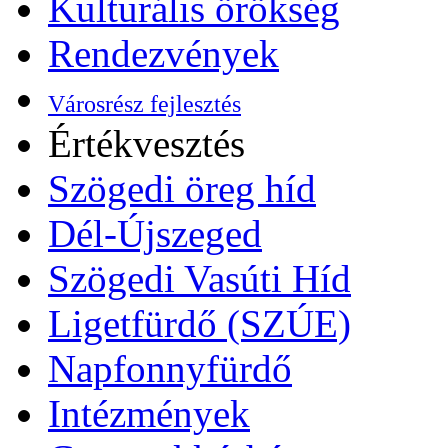
Kulturális örökség
Rendezvények
Városrész fejlesztés
Értékvesztés
Szögedi öreg híd
Dél-Újszeged
Szögedi Vasúti Híd
Ligetfürdő (SZÚE)
Napfonnyfürdő
Intézmények