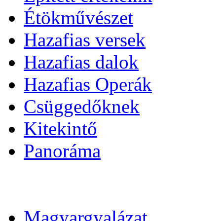
Étökművészet
Hazafias versek
Hazafias dalok
Hazafias Operák
Csüggedőknek
Kitekintő
Panoráma
Magyargyalázat