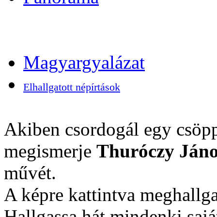
Magyargyalázat
Elhallgatott népírtások
Akiben csordogál egy csöpp
megismerje
Thuróczy Jáno
művét.
A képre kattintva meghallga
Hallgassa hát mindenki sajá