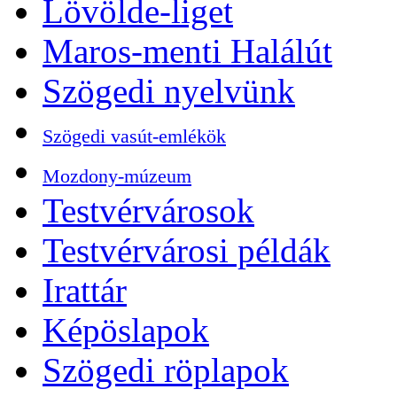
Lövölde-liget
Maros-menti Halálút
Szögedi nyelvünk
Szögedi vasút-emlékök
Mozdony-múzeum
Testvérvárosok
Testvérvárosi példák
Irattár
Képöslapok
Szögedi röplapok