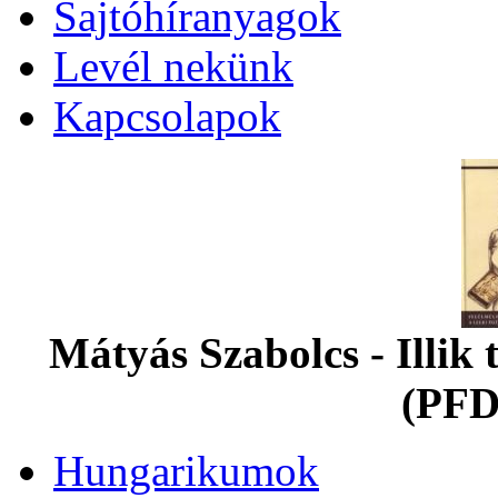
Sajtóhíranyagok
Levél nekünk
Kapcsolapok
Mátyás Szabolcs - Illi
(PFD
Hungarikumok