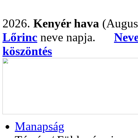
2026.
Kenyér hava
(Augus
Lőrinc
neve napja.
Nev
köszöntés
Manapság