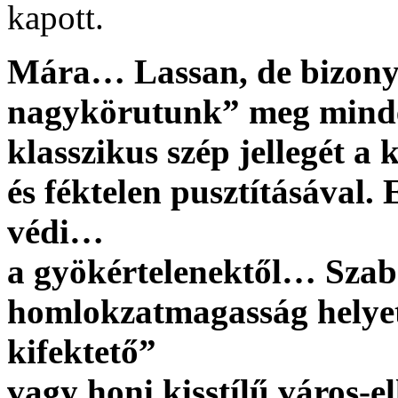
kapott.
Mára… Lassan, de bizonyo
nagykörutunk” meg minden
klasszikus szép jellegét a
és féktelen pusztításával
védi…
a gyökértelenektől…
Szab
homlokzatmagasság helyett
kifektető”
vagy honi kisstílű város-e