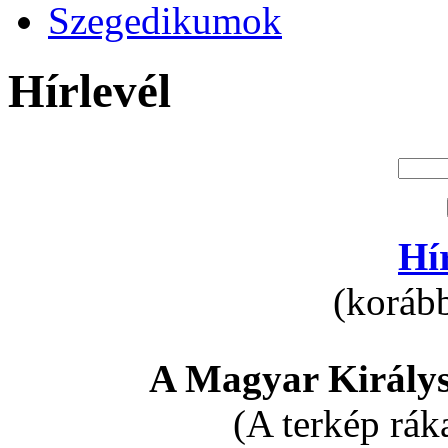
Szegedikumok
Hírlevél
Hí
(korább
A Magyar Királys
(A terkép rák