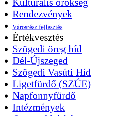
Kulturális örökség
Rendezvények
Városrész fejlesztés
Értékvesztés
Szögedi öreg híd
Dél-Újszeged
Szögedi Vasúti Híd
Ligetfürdő (SZÚE)
Napfonnyfürdő
Intézmények