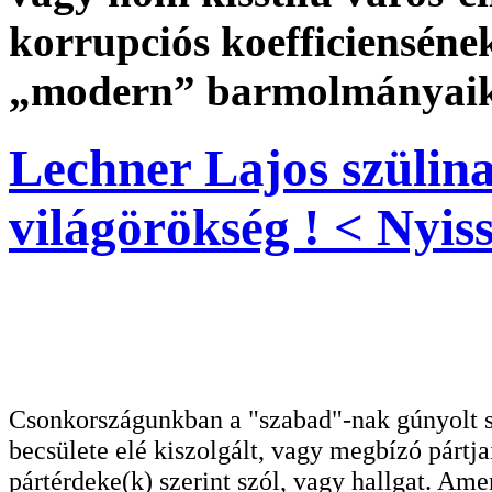
korrupciós koefficienséne
„modern” barmolmányai
Lechner Lajos szülin
világörökség ! < Nyiss
Csonkországunkban a "szabad"-nak gúnyolt sa
becsülete elé kiszolgált, vagy megbízó pártja
pártérdeke(k) szerint szól, vagy hallgat. A