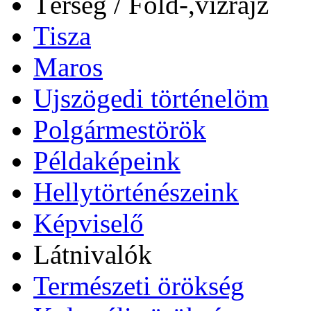
Térség / Föld-,vízrajz
Tisza
Maros
Ujszögedi történelöm
Polgármestörök
Példaképeink
Hellytörténészeink
Képviselő
Látnivalók
Természeti örökség