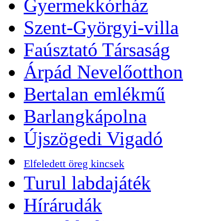
Gyermekkórház
Szent-Györgyi-villa
Faúsztató Társaság
Árpád Nevelőotthon
Bertalan emlékmű
Barlangkápolna
Újszögedi Vigadó
Elfeledett öreg kincsek
Turul labdajáték
Hírárudák