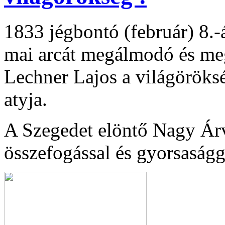
1833 jégbontó (február) 8.-
mai arcát megálmodó és meg
Lechner Lajos a világöröks
atyja.
A Szegedet elöntő Nagy Árv
összefogással és gyorsaságga