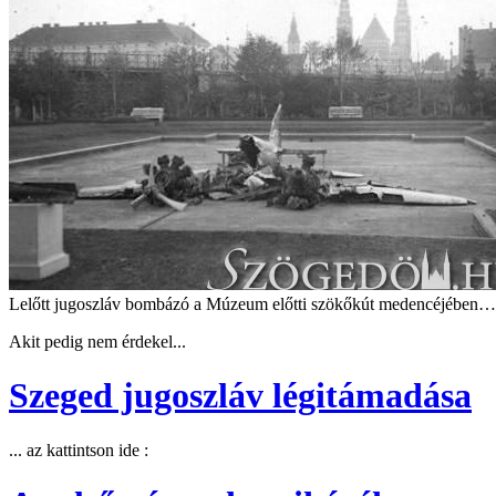
Lelőtt jugoszláv bombázó a Múzeum előtti szökőkút medencéjében…
Akit pedig nem érdekel...
Szeged jugoszláv légitámadása
... az kattintson ide :