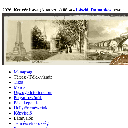
2026.
Kenyér hava
(Augusztus)
08
.-a -
László
,
Domonkos
neve n
Manapság
Térség / Föld-,vízrajz
Tisza
Maros
Ujszögedi történelöm
Polgármestörök
Példaképeink
Hellytörténészeink
Képviselő
Látnivalók
Természeti örökség