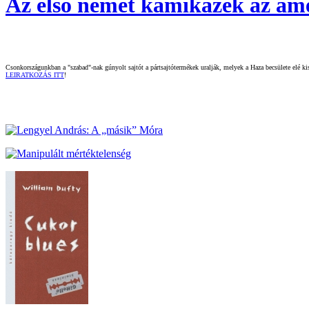
Az első német kamikázék az ame
Csonkországunkban a "szabad"-nak gúnyolt sajtót a pártsajtótermékek uralják, melyek a Haza becsülete elé kisz
LEIRATKOZÁS ITT
!