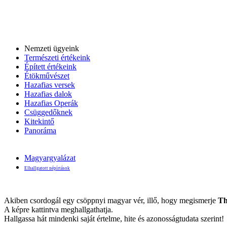
Nemzeti ügyeink
Természeti értékeink
Épített értékeink
Étökművészet
Hazafias versek
Hazafias dalok
Hazafias Operák
Csüggedőknek
Kitekintő
Panoráma
Magyargyalázat
Elhallgatott népírtások
Akiben csordogál egy csöppnyi magyar vér, illő, hogy megismerje
Th
A képre kattintva meghallgathatja.
Hallgassa hát mindenki saját értelme, hite és azonosságtudata szerint!