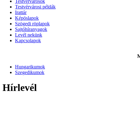
Testvérvárosok
Testvérvárosi példák
Irattár
Képöslapok
Szögedi röplapok
Sajtóhíranyagok
Levél nekünk
Kapcsolapok
M
Hungarikumok
Szegedikumok
Hírlevél