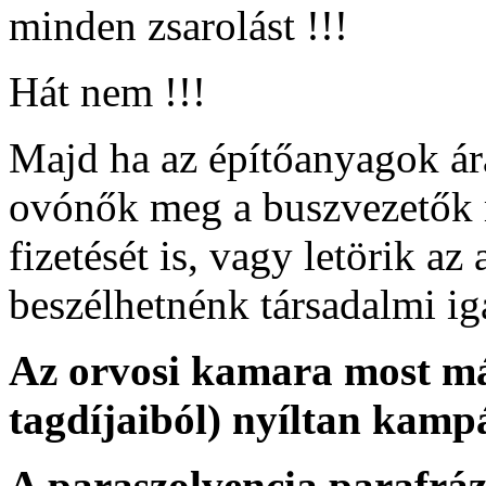
minden zsarolást !!!
Hát nem !!!
Majd ha az építőanyagok ár
ovónők meg a buszvezetők 
fizetését is, vagy letörik az
beszélhetnénk társadalmi ig
Az orvosi kamara most má
tagdíjaiból) nyíltan kampá
A paraszolvencia parafrá