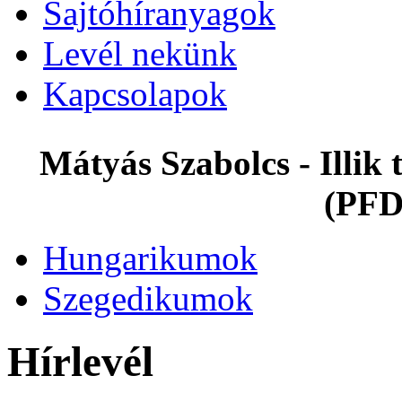
Sajtóhíranyagok
Levél nekünk
Kapcsolapok
Mátyás Szabolcs - Illi
(PFD
Hungarikumok
Szegedikumok
Hírlevél