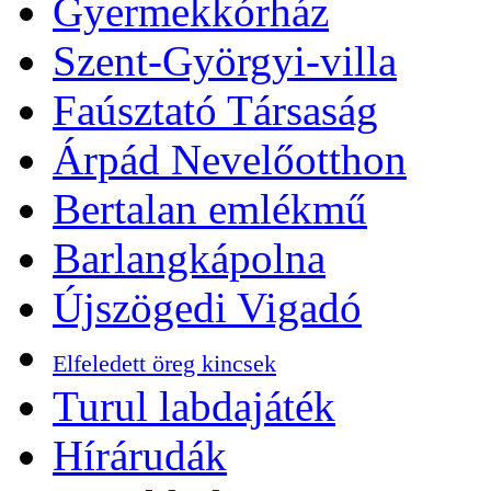
Gyermekkórház
Szent-Györgyi-villa
Faúsztató Társaság
Árpád Nevelőotthon
Bertalan emlékmű
Barlangkápolna
Újszögedi Vigadó
Elfeledett öreg kincsek
Turul labdajáték
Hírárudák