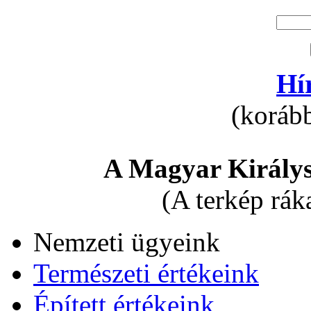
Hí
(korább
A Magyar Királys
(A terkép rák
Nemzeti ügyeink
Természeti értékeink
Épített értékeink