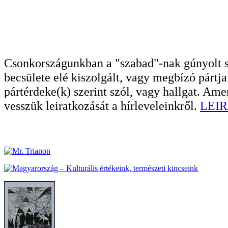
Csonkországunkban a "szabad"-nak gúnyolt sa
becsülete elé kiszolgált, vagy megbízó pártja
pártérdeke(k) szerint szól, vagy hallgat. A
vesszük leiratkozását a hírleveleinkről.
LEIR