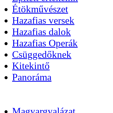
Étökművészet
Hazafias versek
Hazafias dalok
Hazafias Operák
Csüggedőknek
Kitekintő
Panoráma
Magyargyalázat