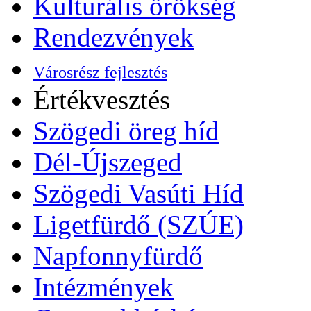
Kulturális örökség
Rendezvények
Városrész fejlesztés
Értékvesztés
Szögedi öreg híd
Dél-Újszeged
Szögedi Vasúti Híd
Ligetfürdő (SZÚE)
Napfonnyfürdő
Intézmények