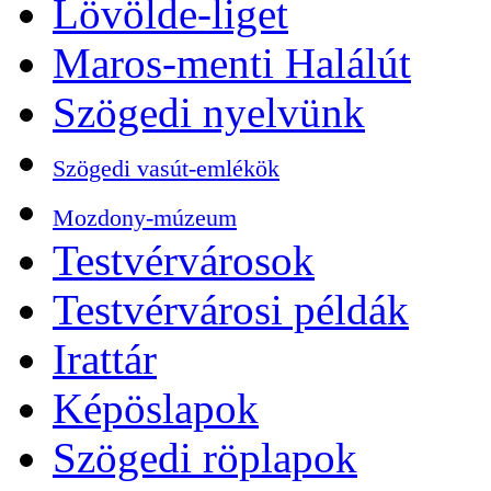
Lövölde-liget
Maros-menti Halálút
Szögedi nyelvünk
Szögedi vasút-emlékök
Mozdony-múzeum
Testvérvárosok
Testvérvárosi példák
Irattár
Képöslapok
Szögedi röplapok