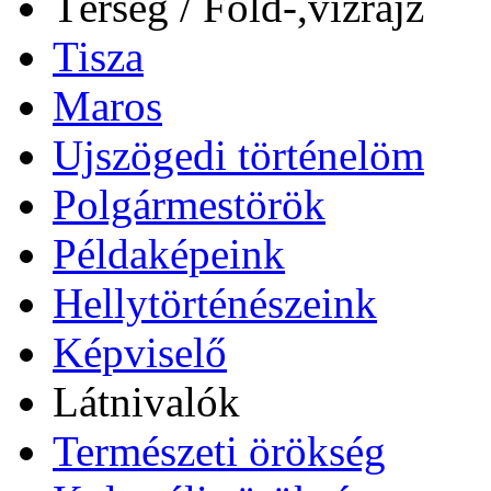
Térség / Föld-,vízrajz
Tisza
Maros
Ujszögedi történelöm
Polgármestörök
Példaképeink
Hellytörténészeink
Képviselő
Látnivalók
Természeti örökség