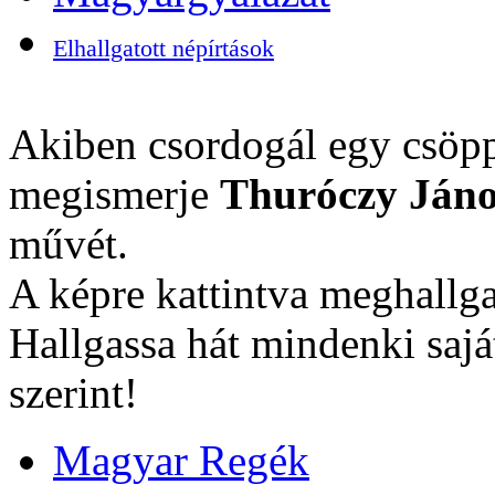
Elhallgatott népírtások
Akiben csordogál egy csöpp
megismerje
Thuróczy Jáno
művét.
A képre kattintva meghallga
Hallgassa hát mindenki sajá
szerint!
Magyar Regék