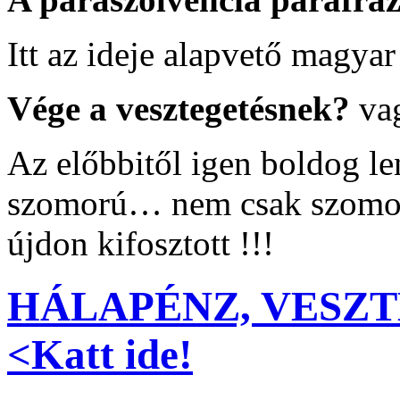
Itt az ideje alapvető magyar
Vége a vesztegetésnek?
va
Az előbbitől igen boldog l
szomorú… nem csak szomorú,
újdon kifosztott !!!
HÁLAPÉNZ, VESZT
<Katt ide!