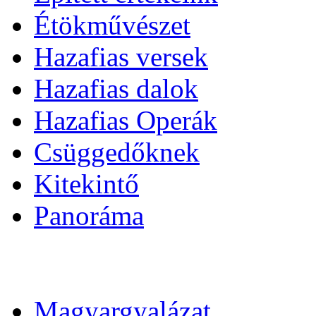
Étökművészet
Hazafias versek
Hazafias dalok
Hazafias Operák
Csüggedőknek
Kitekintő
Panoráma
Magyargyalázat