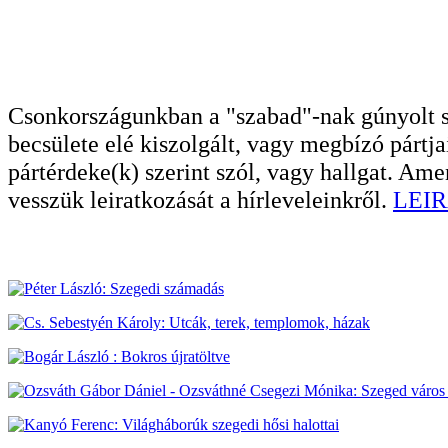
Csonkországunkban a "szabad"-nak gúnyolt sa
becsülete elé kiszolgált, vagy megbízó pártja
pártérdeke(k) szerint szól, vagy hallgat. A
vesszük leiratkozását a hírleveleinkről.
LEIR