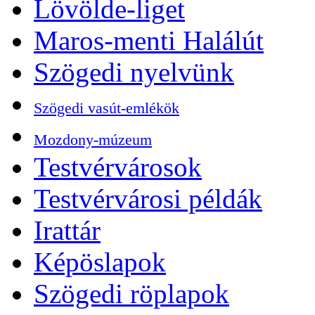
Lövölde-liget
Maros-menti Halálút
Szögedi nyelvünk
Szögedi vasút-emlékök
Mozdony-múzeum
Testvérvárosok
Testvérvárosi példák
Irattár
Képöslapok
Szögedi röplapok