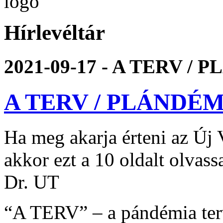
Hírlevéltár
2021-09-17 - A TERV / P
A TERV / PLÁNDÉMIA
Ha meg akarja érteni az Új V
akkor ezt a 10 oldalt olvassa
Dr. UT
“A TERV” – a pándémia terv