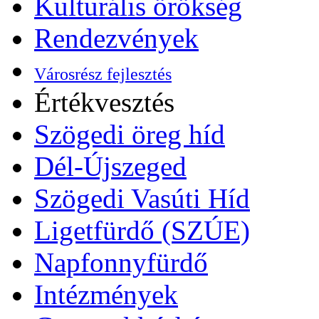
Kulturális örökség
Rendezvények
Városrész fejlesztés
Értékvesztés
Szögedi öreg híd
Dél-Újszeged
Szögedi Vasúti Híd
Ligetfürdő (SZÚE)
Napfonnyfürdő
Intézmények