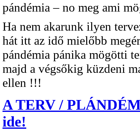
pándémia – no meg ami mö
Ha nem akarunk ilyen tervez
hát itt az idő mielőbb me
pándémia pánika mögötti te
majd a végsőkig küzdeni 
ellen !!!
A TERV / PLÁNDÉMIA
ide!