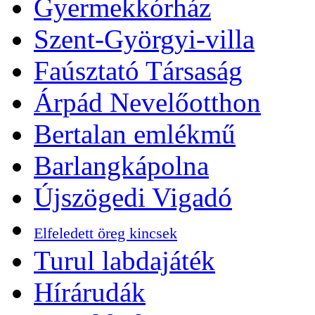
Gyermekkórház
Szent-Györgyi-villa
Faúsztató Társaság
Árpád Nevelőotthon
Bertalan emlékmű
Barlangkápolna
Újszögedi Vigadó
Elfeledett öreg kincsek
Turul labdajáték
Hírárudák