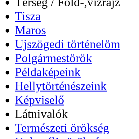
Térség / Föld-,vízrajz
Tisza
Maros
Ujszögedi történelöm
Polgármestörök
Példaképeink
Hellytörténészeink
Képviselő
Látnivalók
Természeti örökség