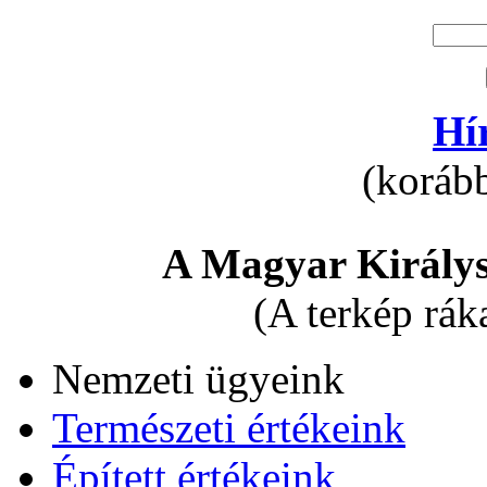
Hí
(korább
A Magyar Királys
(A terkép rák
Nemzeti ügyeink
Természeti értékeink
Épített értékeink