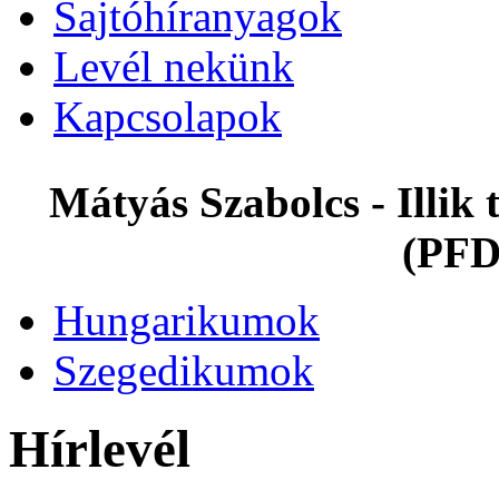
Sajtóhíranyagok
Levél nekünk
Kapcsolapok
Mátyás Szabolcs - Illi
(PFD
Hungarikumok
Szegedikumok
Hírlevél