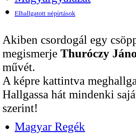
Elhallgatott népírtások
Akiben csordogál egy csöpp
megismerje
Thuróczy Jáno
művét.
A képre kattintva meghallga
Hallgassa hát mindenki sajá
szerint!
Magyar Regék