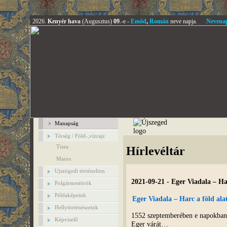
2026.
Kenyér hava
(Augusztus)
09
.-e -
Emőd
,
Román
neve napja.
Nevena
Manapság
Térség / Föld-,vízrajz
Tisza
Hírlevéltár
Maros
Ujszögedi történelöm
2021-09-21 - Eger Viadala – Ha
Polgármestörök
Példaképeink
Eger Viadala – Harc a föld al
Hellytörténészeink
1552 szeptemberében e napokban 
Képviselő
Eger várát…