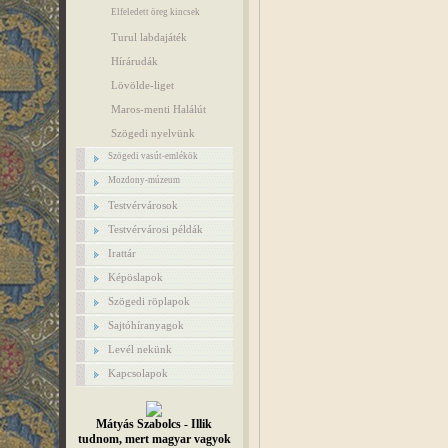
Elfeledett öreg kincsek
Turul labdajáték
Hírárudák
Lövölde-liget
Maros-menti Halálút
Szögedi nyelvünk
Szögedi vasút-emlékök
Mozdony-múzeum
Testvérvárosok
Testvérvárosi példák
Irattár
Képöslapok
Szögedi röplapok
Sajtóhíranyagok
Levél nekünk
Kapcsolapok
Mátyás Szabolcs - Illik
tudnom, mert magyar vagyok