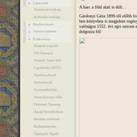
Látnivalók
A harc a föld alatt is dúlt…
Természeti örökség
Gárdonyi Géza 1899-től előbb fol
Kulturális örökség
ben könyvben is megjelent regén
Rendezvények
valóságos 1552. évi egri ostrom
dolgozza föl:
Városrész fejlesztés
Értékvesztés
Szögedi öreg híd
Dél-Újszeged
Szögedi Vasúti Híd
Ligetfürdő (SZÚE)
Napfonnyfürdő
Intézmények
Gyermekkórház
Szent-Györgyi-villa
Faúsztató Társaság
Árpád Nevelőotthon
Bertalan emlékmű
Barlangkápolna
Újszögedi Vigadó