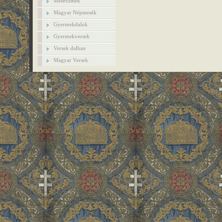
Mesefilmek
Magyar Népmesék
Gyermekdalok
Gyermekversek
Versek dalban
Magyar Versek