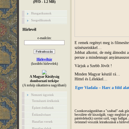
(PFD - 1.2 MB)
Hungarikumok
Szegedikumok
Hírlevél
e-mailcím:
E remek regényt meg is filmesít
színészeinkkel…
Jobbat alkotni, de még álmodni a
persze a mindennapi anyámasszo
Hírlevéltár
(korábbi hírlevelek)
Várjuk a Szebb Jövőt !
Minden Magyar készül rá…
A Magyar Királyság
Hittel és Lélekkel…
domborzati terképe
(A terkép rákattintva nagyítható)
Eger Viadala – Harc a föld alat
Nemzeti ügyeink
Természeti értékeink
Épített értékeink
Csonkországunkban a "szabad"-nak gúnyo
Étökművészet
becsülete elé kiszolgált, vagy megbízó pá
pártérdeke(k) szerint szól, vagy hallga
Hazafias versek
örömmel vesszük leiratkozását a hírleve
Hazafias dalok