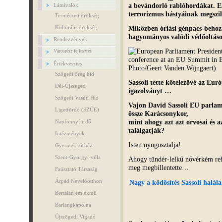
a bevándorló rablóhordákat. El
Látnivalók
terrorizmus bástyáinak megsz
Természeti örökség
Miközben óriási génpacs-behoza
Kulturális örökség
hagyományos valódi védőoltá
Rendezvények
Városrész fejlesztés
Értékvesztés
Szögedi öreg híd
Sassoli tette kötelezővé az Eur
Dél-Újszeged
igazolványt …
Szögedi Vasúti Híd
Vajon David Sassoli EU parlam
Ligetfürdő (SZÚE)
össze Karácsonykor,
mint ahogy azt azt orvosai és a
Napfonnyfürdő
találgatják?
Intézmények
Isten nyugosztalja!
Gyermekkórház
Szent-Györgyi-villa
Ahogy tündér-lelkű nővérkém reb
meg megbillentette…
Faúsztató Társaság
Árpád Nevelőotthon
Nagy a ködösítés Sassoli halála 
Bertalan emlékmű
Barlangkápolna
Újszögedi Vigadó