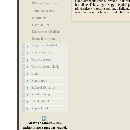
Csonkországunkban a "szabad"-nak gúnyo
Elfeledett öreg kincsek
becsülete elé kiszolgált, vagy megbízó pá
pártérdeke(k) szerint szól, vagy hallga
Turul labdajáték
örömmel vesszük leiratkozását a hírleve
Hírárudák
Lövölde-liget
Maros-menti Halálút
Szögedi nyelvünk
Szögedi vasút-emlékök
Mozdony-múzeum
Testvérvárosok
Testvérvárosi példák
Irattár
Képöslapok
Szögedi röplapok
Sajtóhíranyagok
Levél nekünk
Kapcsolapok
Mátyás Szabolcs - Illik
tudnom, mert magyar vagyok