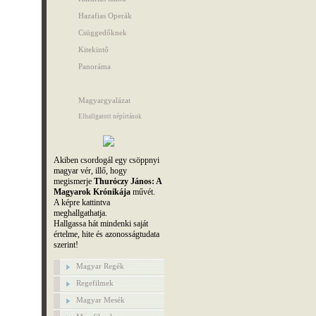
Hazafias Operák
Csüggedőknek
Kitekintő
Panoráma
Magyargyalázat
Elhallgatott népírtások
Akiben csordogál egy csöppnyi
magyar vér, illő, hogy
megismerje
Thuróczy János: A
Magyarok Krónikája
művét.
A képre kattintva
meghallgathatja.
Hallgassa hát mindenki saját
értelme, hite és azonosságtudata
szerint!
Magyar Regék
Regefilmek
Magyar Mesék