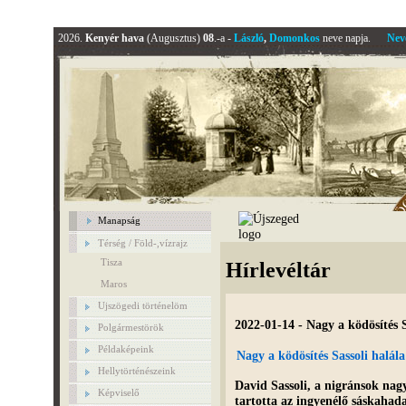
2026.
Kenyér hava
(Augusztus)
08
.-a -
László
,
Domonkos
neve napja.
Nev
Manapság
Térség / Föld-,vízrajz
Tisza
Hírlevéltár
Maros
Ujszögedi történelöm
2022-01-14 - Nagy a ködösítés 
Polgármestörök
Példaképeink
Nagy a ködösítés Sassoli halál
Hellytörténészeink
David Sassoli, a nigránsok nagy
Képviselő
tartotta az ingyenélő sáskahad