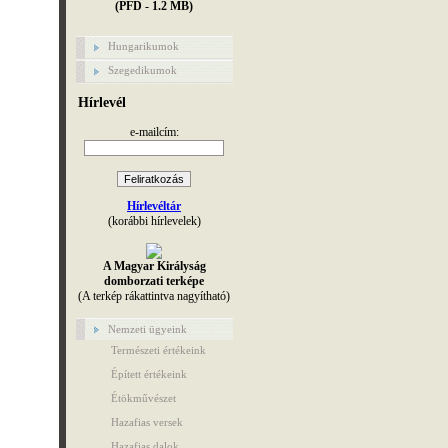
(PFD - 1.2 MB)
Hungarikumok
Szegedikumok
Hírlevél
e-mailcím:
Hírlevéltár
(korábbi hírlevelek)
A Magyar Királyság
domborzati terképe
(A terkép rákattintva nagyítható)
Nemzeti ügyeink
Természeti értékeink
Épített értékeink
Étökművészet
Hazafias versek
Hazafias dalok