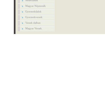
Mesefilmek
Magyar Népmesék
Gyermekdalok
Gyermekversek
Versek dalban
Magyar Versek