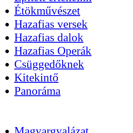
Étökművészet
Hazafias versek
Hazafias dalok
Hazafias Operák
Csüggedőknek
Kitekintő
Panoráma
Magyargyalázat