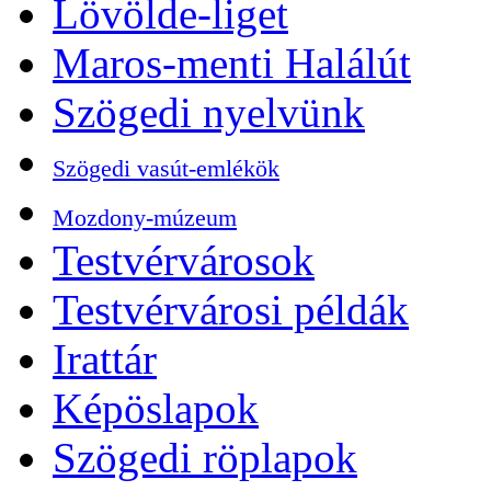
Lövölde-liget
Maros-menti Halálút
Szögedi nyelvünk
Szögedi vasút-emlékök
Mozdony-múzeum
Testvérvárosok
Testvérvárosi példák
Irattár
Képöslapok
Szögedi röplapok