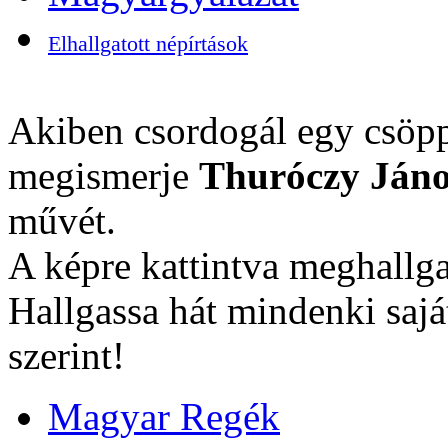
Elhallgatott népírtások
Akiben csordogál egy csöpp
megismerje
Thuróczy Jáno
művét.
A képre kattintva meghallga
Hallgassa hát mindenki sajá
szerint!
Magyar Regék