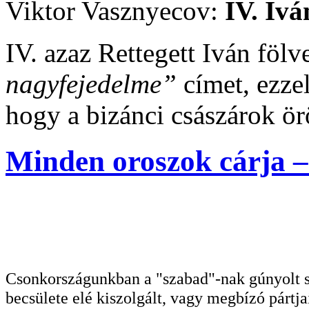
Viktor Vasznyecov:
IV. Ivá
IV. azaz Rettegett Iván fölv
nagyfejedelme”
címet, ezzel
hogy a bizánci császárok ör
Minden oroszok cárja – 
Csonkországunkban a "szabad"-nak gúnyolt sa
becsülete elé kiszolgált, vagy megbízó pártja