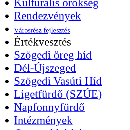
Kulturális örökség
Rendezvények
Városrész fejlesztés
Értékvesztés
Szögedi öreg híd
Dél-Újszeged
Szögedi Vasúti Híd
Ligetfürdő (SZÚE)
Napfonnyfürdő
Intézmények