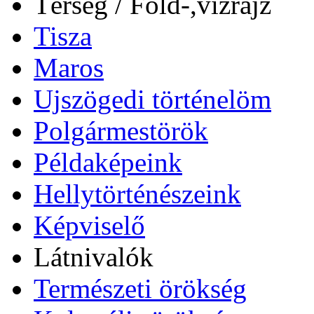
Térség / Föld-,vízrajz
Tisza
Maros
Ujszögedi történelöm
Polgármestörök
Példaképeink
Hellytörténészeink
Képviselő
Látnivalók
Természeti örökség