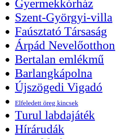
Gyermekkórház
Szent-Györgyi-villa
Faúsztató Társaság
Árpád Nevelőotthon
Bertalan emlékmű
Barlangkápolna
Újszögedi Vigadó
Elfeledett öreg kincsek
Turul labdajáték
Hírárudák