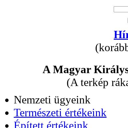
Hí
(korább
A Magyar Királys
(A terkép rák
Nemzeti ügyeink
Természeti értékeink
Épített értékeink