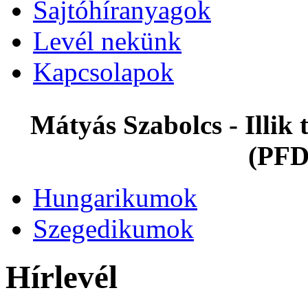
Sajtóhíranyagok
Levél nekünk
Kapcsolapok
Mátyás Szabolcs - Illi
(PFD
Hungarikumok
Szegedikumok
Hírlevél