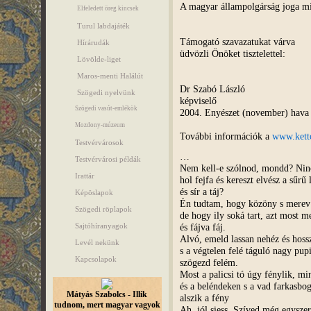
A magyar állampolgárság joga m
Elfeledett öreg kincsek
Turul labdajáték
Támogató szavazatukat várva
Hírárudák
üdvözli Önöket tisztelettel:
Lövölde-liget
Maros-menti Halálút
Dr Szabó László
Szögedi nyelvünk
képviselő
Szögedi vasút-emlékök
2004. Enyészet (november) hava 
Mozdony-múzeum
További információk a
www.ketto
Testvérvárosok
…
Testvérvárosi példák
Nem kell-e szólnod, mondd? Nin
Irattár
hol fejfa és kereszt elvész a sűr
és sír a táj?
Képöslapok
Én tudtam, hogy közöny s merev 
Szögedi röplapok
de hogy ily soká tart, azt most 
és fájva fáj.
Sajtóhíranyagok
Alvó, emeld lassan nehéz és hossz
Levél nekünk
s a végtelen felé táguló nagy pupi
Kapcsolapok
szögezd felém.
Most a palicsi tó úgy fénylik, mi
és a beléndeken s a vad farkasbo
Mátyás Szabolcs - Illik
alszik a fény
tudnom, mert magyar vagyok
Ah, jól siess. Szíved még egysze