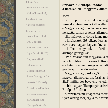
Látnivalók
Szavazzunk európai módon
Természeti örökség
a határon túli magyarok állam
Kulturális örökség
Mert
Rendezvények
- az Európai Unió minden országá
működő intézmény a kettős álla
Városrész fejlesztés
- Magyarország minden szomszéd-
Értékvesztés
nemzettársainak a kettős állampo
- alkotmánysértő dolog lenne ma
Szögedi öreg híd
- a kirekesztés élő jelképe lesz 
Dél-Újszeged
ezer éves magyar hagyomány, a b
Szögedi Vasúti Híd
- a külhoni magyarok, ill. őseik 
állampolgárságukat.
Ligetfürdő (SZÚE)
- így a határon túli magyarok a 
Napfonnyfürdő
nem kell Magyarországra költözn
- a határon átívelő magyar válla
Intézmények
gazdasági föllendüléséhez.
Gyermekkórház
- Magyarország gazdaságát – minde
Szent-Györgyi-villa
magyar állampolgárok. Csak az új 
által) milliárdos bevételre tehetü
Faúsztató Társaság
- több magyar állampolgár erőse
Árpád Nevelőotthon
Európai Unióban.
- nemzettársaink kitagadása eseté
Bertalan emlékmű
ilyen ország még egy a földkere
Barlangkápolna
Újszögedi Vigadó