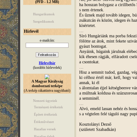
(PFD - 1.2 MB)
ha hosszan bolygasz a cirillbető
s nem értenek.
Hungarikumok
És űznek majd tovább idegen, bú
zsákutcán és közön, idegen és haz
Szegedikumok
kísértetet.
…
Hírlevél
Síró Hungáriánk ma porba fekszi
e-mailcím:
fölötte az átok, mint fekete szivá
gyászt bontogat.
Anyáink, húgaink járulnak elébe
kik éhesen rágják, elfáradott csel
a csontokat.
Hírlevéltár
…
(korábbi hírlevelek)
Hisz a semmit tudod, gazdag, vég
ki célhoz értél már, kell, hogy va
A Magyar Királyság
annak, ki él
domborzati terképe
s álomtalan éjjel kétségbeesve vár
(A terkép rákattintva nagyítható)
a múltnak koldusa és százszorosa
a semminél.
Nemzeti ügyeink
…
Természeti értékeink
Alvó, emeld lassan nehéz és hossz
s a végtelen felé táguló nagy pu
Épített értékeink
Étökművészet
Kosztolányi Dezső
(született Szabadkán)
Hazafias versek
Hazafias dalok