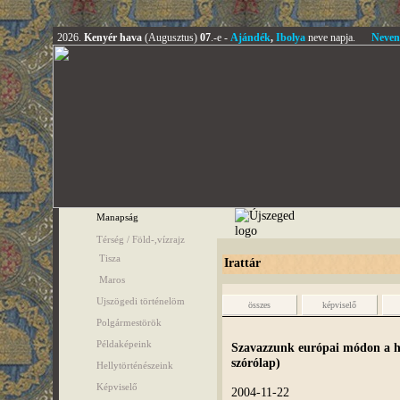
2026.
Kenyér hava
(Augusztus)
07
.-e -
Ajándék
,
Ibolya
neve napja.
Neven
Manapság
Térség / Föld-,vízrajz
Tisza
Irattár
Maros
Ujszögedi történelöm
összes
képviselő
Polgármestörök
Példaképeink
Szavazzunk európai módon a ha
szórólap)
Hellytörténészeink
Képviselő
2004-11-22