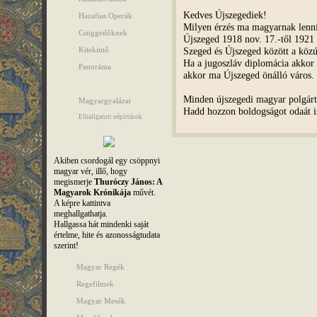
Kedves Újszegediek!
Hazafias Operák
Milyen érzés ma magyarnak lenni
Csüggedőknek
Újszeged 1918 nov. 17.-től 1921 a
Szeged és Újszeged között a közú
Kitekintő
Ha a jugoszláv diplomácia akkor
Panoráma
akkor ma Újszeged önálló város
Minden újszegedi magyar polgárt
Magyargyalázat
Hadd hozzon boldogságot odaát 
Elhallgatott népírtások
Akiben csordogál egy csöppnyi
magyar vér, illő, hogy
megismerje
Thuróczy János: A
Magyarok Krónikája
művét.
A képre kattintva
meghallgathatja.
Hallgassa hát mindenki saját
értelme, hite és azonosságtudata
szerint!
Magyar Regék
Regefilmek
Magyar Mesék