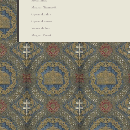
Mesefilmek
Magyar Népmesék
Gyermekdalok
Gyermekversek
Versek dalban
Magyar Versek