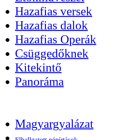
Hazafias versek
Hazafias dalok
Hazafias Operák
Csüggedőknek
Kitekintő
Panoráma
Magyargyalázat
Elhallgatott népírtások