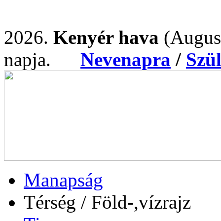
2026.
Kenyér hava
(Augus
napja.
Nevenapra
/
Szü
Manapság
Térség / Föld-,vízrajz