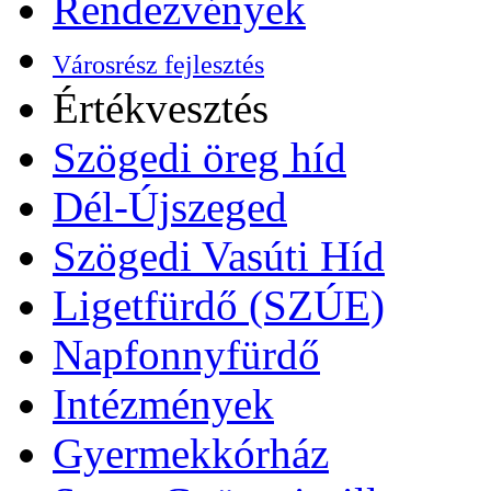
Rendezvények
Városrész fejlesztés
Értékvesztés
Szögedi öreg híd
Dél-Újszeged
Szögedi Vasúti Híd
Ligetfürdő (SZÚE)
Napfonnyfürdő
Intézmények
Gyermekkórház