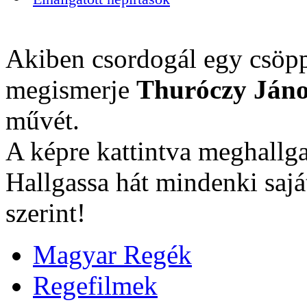
Akiben csordogál egy csöpp
megismerje
Thuróczy Jáno
művét.
A képre kattintva meghallga
Hallgassa hát mindenki sajá
szerint!
Magyar Regék
Regefilmek