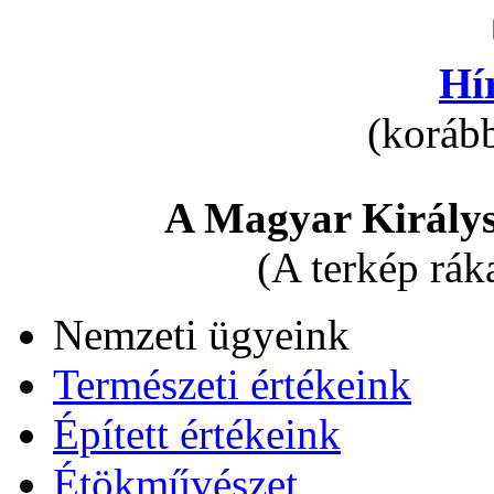
Hí
(korább
A Magyar Királys
(A terkép rák
Nemzeti ügyeink
Természeti értékeink
Épített értékeink
Étökművészet