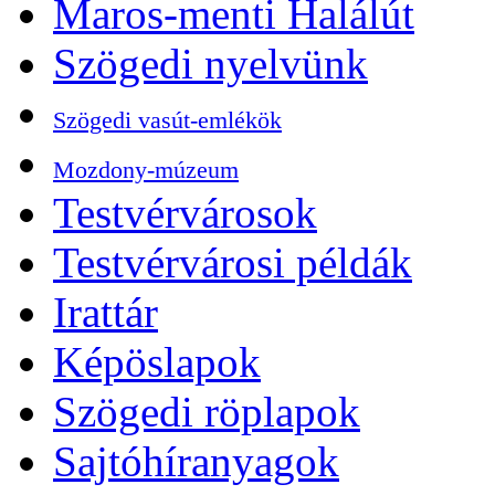
Maros-menti Halálút
Szögedi nyelvünk
Szögedi vasút-emlékök
Mozdony-múzeum
Testvérvárosok
Testvérvárosi példák
Irattár
Képöslapok
Szögedi röplapok
Sajtóhíranyagok