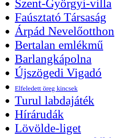
Szent-Györgyi-villa
Faúsztató Társaság
Árpád Nevelőotthon
Bertalan emlékmű
Barlangkápolna
Újszögedi Vigadó
Elfeledett öreg kincsek
Turul labdajáték
Hírárudák
Lövölde-liget