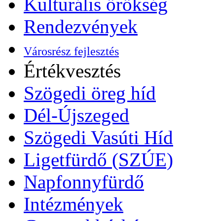
Kulturális örökség
Rendezvények
Városrész fejlesztés
Értékvesztés
Szögedi öreg híd
Dél-Újszeged
Szögedi Vasúti Híd
Ligetfürdő (SZÚE)
Napfonnyfürdő
Intézmények