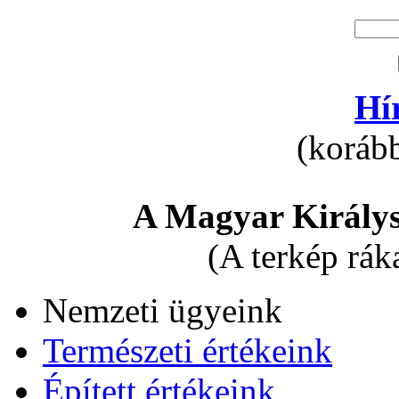
Hí
(korább
A Magyar Királys
(A terkép rák
Nemzeti ügyeink
Természeti értékeink
Épített értékeink