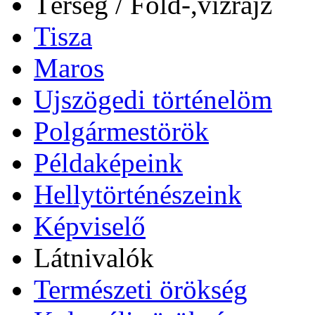
Térség / Föld-,vízrajz
Tisza
Maros
Ujszögedi történelöm
Polgármestörök
Példaképeink
Hellytörténészeink
Képviselő
Látnivalók
Természeti örökség