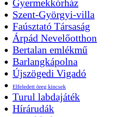
Gyermekkórház
Szent-Györgyi-villa
Faúsztató Társaság
Árpád Nevelőotthon
Bertalan emlékmű
Barlangkápolna
Újszögedi Vigadó
Elfeledett öreg kincsek
Turul labdajáték
Hírárudák