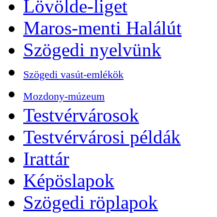
Lövölde-liget
Maros-menti Halálút
Szögedi nyelvünk
Szögedi vasút-emlékök
Mozdony-múzeum
Testvérvárosok
Testvérvárosi példák
Irattár
Képöslapok
Szögedi röplapok