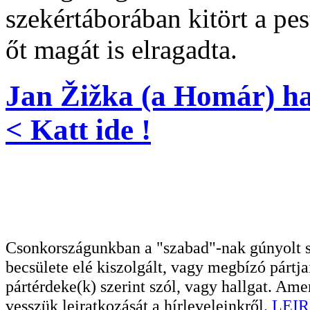
szekértáborában kitört a pe
őt magát is elragadta.
Jan Žižka (a Homár) hal
< Katt ide !
Csonkországunkban a "szabad"-nak gúnyolt sa
becsülete elé kiszolgált, vagy megbízó pártja
pártérdeke(k) szerint szól, vagy hallgat. A
vesszük leiratkozását a hírleveleinkről.
LEIR