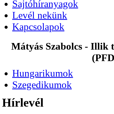
Sajtóhíranyagok
Levél nekünk
Kapcsolapok
Mátyás Szabolcs - Illi
(PFD
Hungarikumok
Szegedikumok
Hírlevél