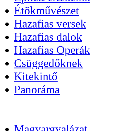
Étökművészet
Hazafias versek
Hazafias dalok
Hazafias Operák
Csüggedőknek
Kitekintő
Panoráma
Magyargyalázat