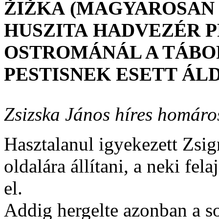
ŽIŽKA (MAGYAROSAN 
HUSZITA HADVEZÉR P
OSTROMÁNÁL A TÁB
PESTISNEK ESETT ÁL
Zsizska János híres homáro
Hasztalanul igyekezett Zsi
oldalára állítani, a neki fel
el.
Addig hergelte azonban a s