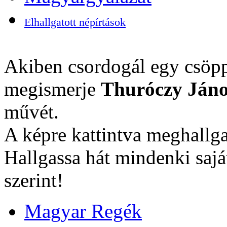
Elhallgatott népírtások
Akiben csordogál egy csöpp
megismerje
Thuróczy Jáno
művét.
A képre kattintva meghallga
Hallgassa hát mindenki sajá
szerint!
Magyar Regék