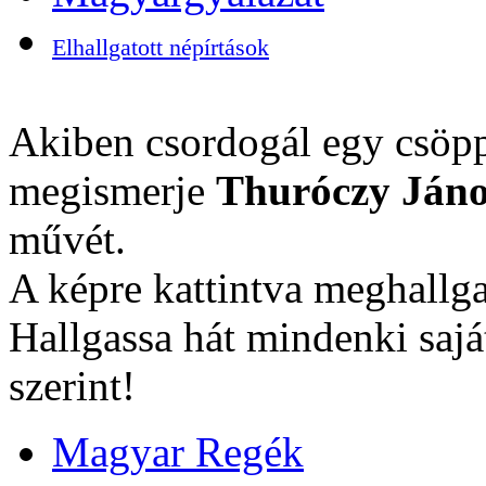
Elhallgatott népírtások
Akiben csordogál egy csöpp
megismerje
Thuróczy Jáno
művét.
A képre kattintva meghallga
Hallgassa hát mindenki sajá
szerint!
Magyar Regék