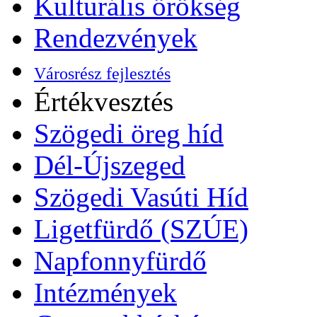
Kulturális örökség
Rendezvények
Városrész fejlesztés
Értékvesztés
Szögedi öreg híd
Dél-Újszeged
Szögedi Vasúti Híd
Ligetfürdő (SZÚE)
Napfonnyfürdő
Intézmények