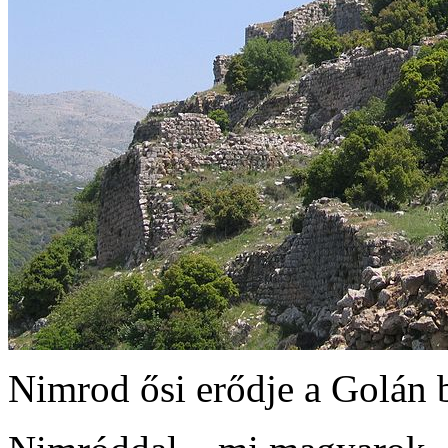
Nimrod ősi erődje a Golán b