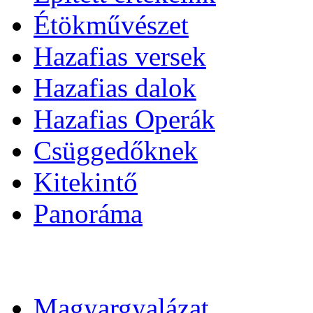
Étökművészet
Hazafias versek
Hazafias dalok
Hazafias Operák
Csüggedőknek
Kitekintő
Panoráma
Magyargyalázat