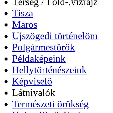
Térség / Föld-,vízrajz
Tisza
Maros
Ujszögedi történelöm
Polgármestörök
Példaképeink
Hellytörténészeink
Képviselő
Látnivalók
Természeti örökség