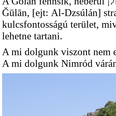
A Golán fennsík, héberül הגולן‎ HaGolan, arabul الجولان‎ al-
Ǧūlān, [ejt: Al-Dzsúlán]
str
kulcsfontosságú terület, mive
lehetne tartani.
A mi dolgunk viszont nem e
A mi dolgunk Nimród várán