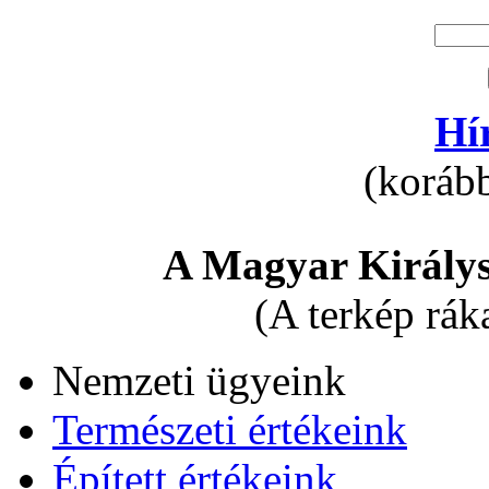
Hí
(korább
A Magyar Királys
(A terkép rák
Nemzeti ügyeink
Természeti értékeink
Épített értékeink