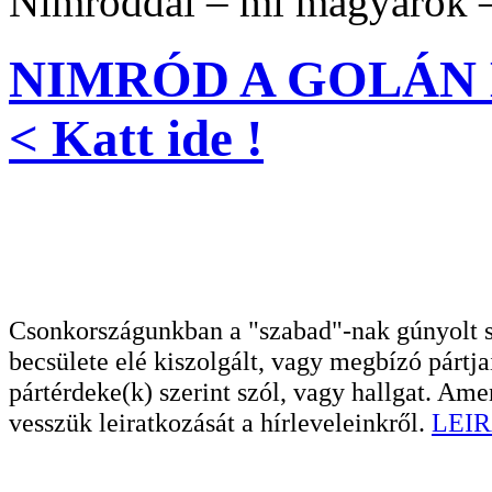
Nimróddal – mi magyarok –
NIMRÓD A GOLÁN 
< Katt ide !
Csonkországunkban a "szabad"-nak gúnyolt sa
becsülete elé kiszolgált, vagy megbízó pártja
pártérdeke(k) szerint szól, vagy hallgat. A
vesszük leiratkozását a hírleveleinkről.
LEIR