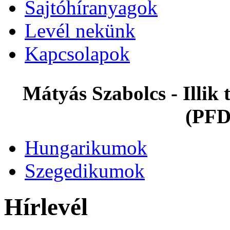
Sajtóhíranyagok
Levél nekünk
Kapcsolapok
Mátyás Szabolcs - Illi
(PFD
Hungarikumok
Szegedikumok
Hírlevél