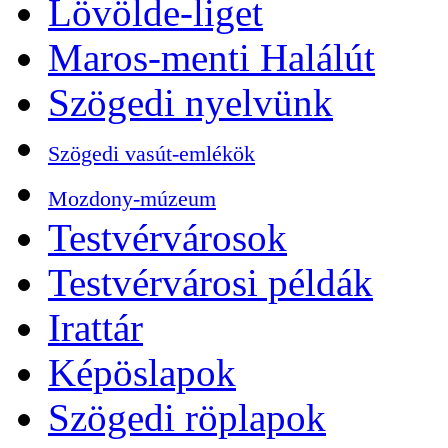
Lövölde-liget
Maros-menti Halálút
Szögedi nyelvünk
Szögedi vasút-emlékök
Mozdony-múzeum
Testvérvárosok
Testvérvárosi példák
Irattár
Képöslapok
Szögedi röplapok