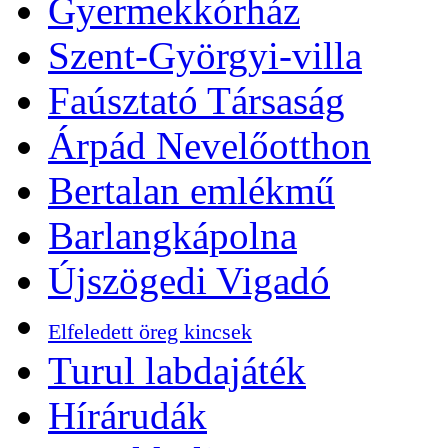
Gyermekkórház
Szent-Györgyi-villa
Faúsztató Társaság
Árpád Nevelőotthon
Bertalan emlékmű
Barlangkápolna
Újszögedi Vigadó
Elfeledett öreg kincsek
Turul labdajáték
Hírárudák